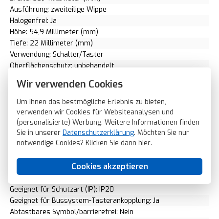
Ausführung: zweiteilige Wippe
Halogenfrei: Ja
Höhe: 54,9 Millimeter (mm)
Tiefe: 22 Millimeter (mm)
Verwendung: Schalter/Taster
Oberflächenschutz: unbehandelt
Werkstoffgüte: Thermoplast
Wir verwenden Cookies
Werkstoff: Kunststoff
Befestigungsart: Klemmbefestigung
Um Ihnen das bestmögliche Erlebnis zu bieten,
Aufdruck/Kennzeichnung: ohne
verwenden wir Cookies für Websiteanalysen und
Kontrollfenster/Lichtauslass: Ja
(personalisierte) Werbung. Weitere Informationen finden
Sie in unserer
Datenschutzerklärung
. Möchten Sie nur
RAL-Nummer (ähnlich): 9010
notwendige Cookies? Klicken Sie dann
hier
.
Schlagfestigkeit: IK05
Mit Beschriftungsfeld: Nein
Cookies akzeptieren
Mit austauschbarer Linse/Symbol: Nein
Ausführung der Oberfläche: matt
Geeignet für Schutzart (IP): IP20
Geeignet für Bussystem-Tasterankopplung: Ja
Abtastbares Symbol/barrierefrei: Nein