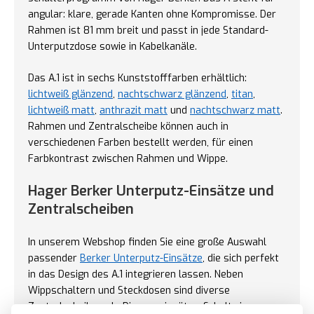
angular: klare, gerade Kanten ohne Kompromisse. Der
Rahmen ist 81 mm breit und passt in jede Standard-
Unterputzdose sowie in Kabelkanäle.
Das A.1 ist in sechs Kunststofffarben erhältlich:
lichtweiß glänzend
,
nachtschwarz glänzend
,
titan
,
lichtweiß matt
,
anthrazit matt
und
nachtschwarz matt
.
Rahmen und Zentralscheibe können auch in
verschiedenen Farben bestellt werden, für einen
Farbkontrast zwischen Rahmen und Wippe.
Hager Berker Unterputz-Einsätze und
Zentralscheiben
In unserem Webshop finden Sie eine große Auswahl
passender
Berker Unterputz-Einsätze
, die sich perfekt
in das Design des A.1 integrieren lassen. Neben
Wippschaltern und Steckdosen sind diverse
Zentralscheiben als Dimmereinsätze, Schaltwippen,