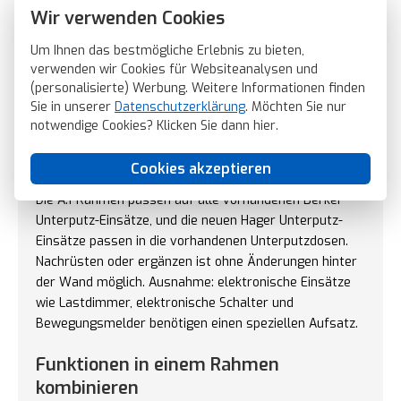
Jalousiesteuerungen sowie TV- und Koax-Abdeckungen
Wir verwenden Cookies
erhältlich. Raumthermostate, Bewegungsmelder und
Um Ihnen das bestmögliche Erlebnis zu bieten,
Zeitschalter runden das Sortiment ab. Erweiterungen
verwenden wir Cookies für Websiteanalysen und
für Smart Home über Matter oder KNX-Aufsätze sind
(personalisierte) Werbung. Weitere Informationen finden
ebenfalls möglich.
Sie in unserer
Datenschutzerklärung
. Möchten Sie nur
notwendige Cookies? Klicken Sie dann
hier
.
Passt auf vorhandene Berker
Installationen
Cookies akzeptieren
Die A.1-Rahmen passen auf alle vorhandenen Berker
Unterputz-Einsätze, und die neuen Hager Unterputz-
Einsätze passen in die vorhandenen Unterputzdosen.
Nachrüsten oder ergänzen ist ohne Änderungen hinter
der Wand möglich. Ausnahme: elektronische Einsätze
wie Lastdimmer, elektronische Schalter und
Bewegungsmelder benötigen einen speziellen Aufsatz.
Funktionen in einem Rahmen
kombinieren