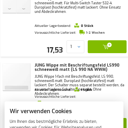
schneeweiß matt. Für Multi-Switch Taster 532-4.
Duroplast (hochkratzfest) matt lackiert. Ohne Einsatz
und Abdeckrahmen.
Aktueller Lagerbestand:
0 Stück
Voraussichtliche Lieferzeit:
1-2 Wochen
17,53
JUNG Wippe mit Beschriftungsfeld LS990
schneeweiß matt (LS 990 NA WWM)
JUNG Wippe 1-fach mit Beschriftungsfeld, LS 990,
schneeweiß matt. Duroplast (hochkratzfest) matt
lackiert. Der Schalter muss separat bestellt werden, da
es verschiedene Schaltertypen gibt. Ohne
Aktueller Lagerbestand:
1 Stück
Abdeckrahmen.
Voraussichtliche Lieferzeit:
Vor Montag 21 Uhr bestellt, am Montag
Wir verwenden Cookies
verschickt*
Um Ihnen das bestmögliche Erlebnis zu bieten,
11,90
verwenden wir Cookies für Websiteanalysen und