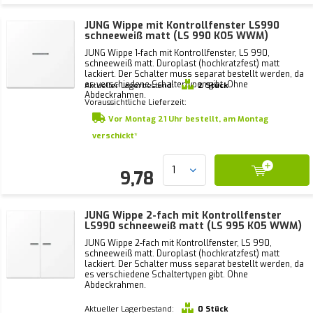
JUNG Wippe mit Kontrollfenster LS990
schneeweiß matt (LS 990 KO5 WWM)
JUNG Wippe 1-fach mit Kontrollfenster, LS 990,
schneeweiß matt. Duroplast (hochkratzfest) matt
lackiert. Der Schalter muss separat bestellt werden, da
es verschiedene Schaltertypen gibt. Ohne
Aktueller Lagerbestand:
2 Stück
Abdeckrahmen.
Voraussichtliche Lieferzeit:
Vor Montag 21 Uhr bestellt, am Montag
verschickt*
9,78
JUNG Wippe 2-fach mit Kontrollfenster
LS990 schneeweiß matt (LS 995 KO5 WWM)
JUNG Wippe 2-fach mit Kontrollfenster, LS 990,
schneeweiß matt. Duroplast (hochkratzfest) matt
lackiert. Der Schalter muss separat bestellt werden, da
es verschiedene Schaltertypen gibt. Ohne
Abdeckrahmen.
Aktueller Lagerbestand:
0 Stück