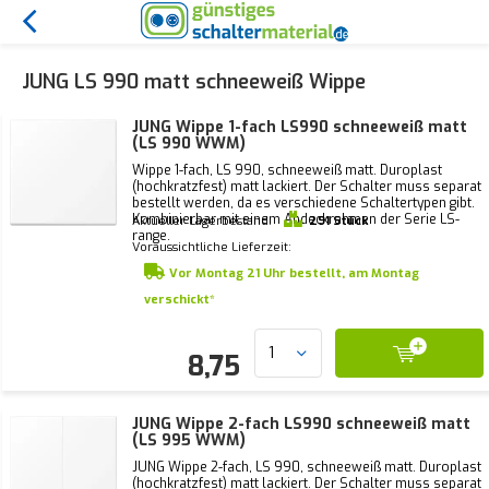
JUNG LS 990 matt schneeweiß Wippe
JUNG Wippe 1-fach LS990 schneeweiß matt
(LS 990 WWM)
Wippe 1-fach, LS 990, schneeweiß matt. Duroplast
(hochkratzfest) matt lackiert. Der Schalter muss separat
bestellt werden, da es verschiedene Schaltertypen gibt.
Kombinierbar mit einem Abdeckrahmen der Serie LS-
Aktueller Lagerbestand:
291 Stück
range.
Voraussichtliche Lieferzeit:
Vor Montag 21 Uhr bestellt, am Montag
verschickt*
8,75
JUNG Wippe 2-fach LS990 schneeweiß matt
(LS 995 WWM)
JUNG Wippe 2-fach, LS 990, schneeweiß matt. Duroplast
(hochkratzfest) matt lackiert. Der Schalter muss separat