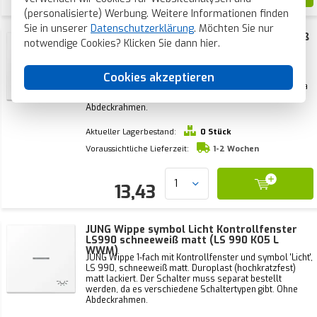
(personalisierte) Werbung. Weitere Informationen finden
Sie in unserer
Datenschutzerklärung
. Möchten Sie nur
JUNG Wippe symbol Licht LS990 schneeweiß
notwendige Cookies? Klicken Sie dann
hier
.
matt (LS 990 L WWM)
JUNG Wippe 1-fach mit symbol 'Licht', LS 990,
Cookies akzeptieren
schneeweiß matt. Duroplast (hochkratzfest) matt
lackiert. Der Schalter muss separat bestellt werden, da
es verschiedene Schaltertypen gibt. Ohne
Abdeckrahmen.
Aktueller Lagerbestand:
0 Stück
Voraussichtliche Lieferzeit:
1-2 Wochen
13,43
JUNG Wippe symbol Licht Kontrollfenster
LS990 schneeweiß matt (LS 990 KO5 L
WWM)
JUNG Wippe 1-fach mit Kontrollfenster und symbol 'Licht',
LS 990, schneeweiß matt. Duroplast (hochkratzfest)
matt lackiert. Der Schalter muss separat bestellt
werden, da es verschiedene Schaltertypen gibt. Ohne
Abdeckrahmen.