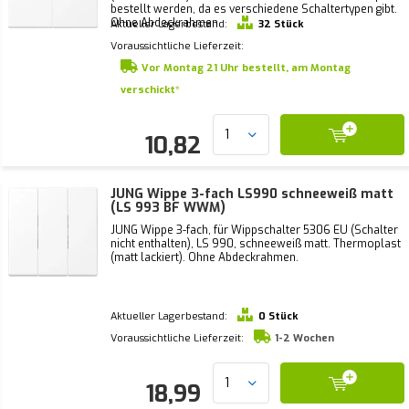
bestellt werden, da es verschiedene Schaltertypen gibt.
Ohne Abdeckrahmen.
Aktueller Lagerbestand:
32 Stück
Voraussichtliche Lieferzeit:
Vor Montag 21 Uhr bestellt, am Montag
verschickt*
10,82
JUNG Wippe 3-fach LS990 schneeweiß matt
(LS 993 BF WWM)
JUNG Wippe 3-fach, für Wippschalter 5306 EU (Schalter
nicht enthalten), LS 990, schneeweiß matt. Thermoplast
(matt lackiert). Ohne Abdeckrahmen.
Aktueller Lagerbestand:
0 Stück
Voraussichtliche Lieferzeit:
1-2 Wochen
18,99