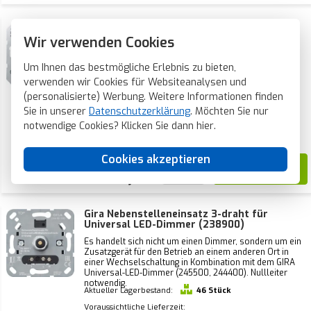
Gira Drehdimmer 100-1000 Watt (118100)
Wir verwenden Cookies
Dreh-/Druckdimmer für 230 Volt Glühlampen und
Halogenlampen. Belastung 100 bis 1000 W. Nicht
Um Ihnen das bestmögliche Erlebnis zu bieten,
geeignet für LED-Lampen.
verwenden wir Cookies für Websiteanalysen und
(personalisierte) Werbung. Weitere Informationen finden
Aktueller Lagerbestand:
2 Stück
Sie in unserer
Datenschutzerklärung
. Möchten Sie nur
Voraussichtliche Lieferzeit:
notwendige Cookies? Klicken Sie dann
hier
.
Vor 21 Uhr bestellt, heute verschickt*
Cookies akzeptieren
142,95
Gira Nebenstelleneinsatz 3-draht für
Universal LED-Dimmer (238900)
Es handelt sich nicht um einen Dimmer, sondern um ein
Zusatzgerät für den Betrieb an einem anderen Ort in
einer Wechselschaltung in Kombination mit dem GIRA
Universal-LED-Dimmer (245500, 244400). Nullleiter
notwendig.
Aktueller Lagerbestand:
46 Stück
Voraussichtliche Lieferzeit: