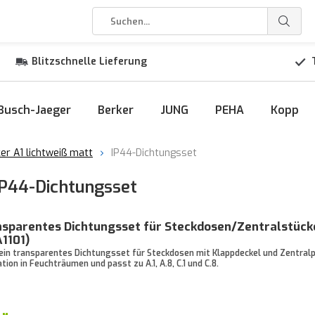
Blitzschnelle Lieferung
Busch-Jaeger
Berker
JUNG
PEHA
Kopp
er A1 lichtweiß matt
IP44-Dichtungsset
IP44-Dichtungsset
sparentes Dichtungsset für Steckdosen/Zentralstück
1101)
ein transparentes Dichtungsset für Steckdosen mit Klappdeckel und Zentralp
tion in Feuchträumen und passt zu A.1, A.8, C.1 und C.8.