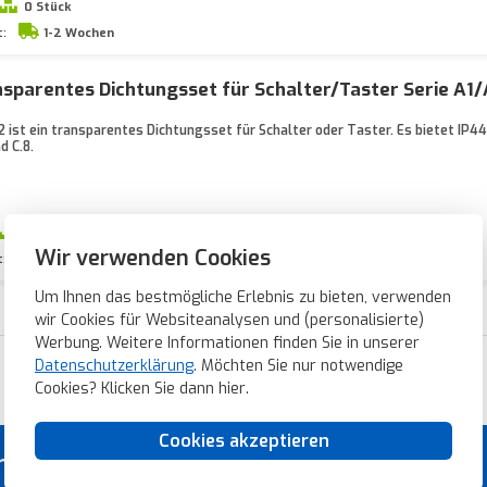
0 Stück
t:
1-2 Wochen
sparentes Dichtungsset für Schalter/Taster Serie A1
 ist ein transparentes Dichtungsset für Schalter oder Taster. Es bietet IP
d C.8.
0 Stück
Wir verwenden Cookies
t:
1-2 Wochen
Um Ihnen das bestmögliche Erlebnis zu bieten, verwenden
wir Cookies für Websiteanalysen und (personalisierte)
Werbung. Weitere Informationen finden Sie in unserer
Datenschutzerklärung
. Möchten Sie nur notwendige
Blitzschnelle Lieferung
Cookies? Klicken Sie dann
hier
.
Cookies akzeptieren
rial von Topmarken!