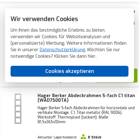
Hager Berker Abdeckrahmen 4-fach C1 titan
(WAD7400TA)
Wir verwenden Cookies
Hager Berker 4-fach Abdeckrahmen für horizontale und
vertikale Montage, C.1, Titan metallic (RAL 9006).
Um Ihnen das bestmögliche Erlebnis zu bieten,
Werkstoff: Thermoplast (lackiert). Maße:
verwenden wir Cookies für Websiteanalysen und
81,5x294x10mm.
(personalisierte) Werbung. Weitere Informationen finden
Sie in unserer
Datenschutzerklärung
. Möchten Sie nur
Aktueller Lagerbestand:
0 Stück
notwendige Cookies? Klicken Sie dann
hier
.
Voraussichtliche Lieferzeit:
1-2 Wochen
Cookies akzeptieren
23,12
Hager Berker Abdeckrahmen 5-fach C1 titan
(WAD7500TA)
Hager Berker 5-fach Abdeckrahmen für horizontale und
vertikale Montage, C.1, Titan metallic (RAL 9006).
Werkstoff: Thermoplast (lackiert). Maße:
81,5x365x10mm.
Aktueller Lagerbestand:
0 Stück