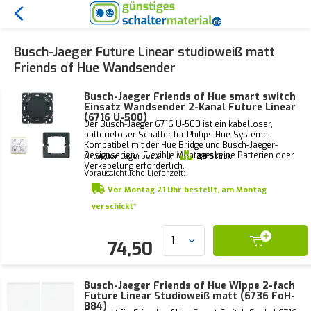
Busch-Jaeger Future Linear studioweiß matt
Friends of Hue Wandsender
Busch-Jaeger Friends of Hue smart switch
Einsatz Wandsender 2-Kanal Future Linear
(6716 U-500)
Der Busch-Jaeger 6716 U-500 ist ein kabelloser,
batterieloser Schalter für Philips Hue-Systeme.
Kompatibel mit der Hue Bridge und Busch-Jaeger-
Designserien*. Flexible Montage, keine Batterien oder
Aktueller Lagerbestand:
28 Stück
Verkabelung erforderlich.
Voraussichtliche Lieferzeit:
Vor Montag 21 Uhr bestellt, am Montag
verschickt*
74,50
Busch-Jaeger Friends of Hue Wippe 2-fach
Future Linear Studioweiß matt (6736 FoH-
884)