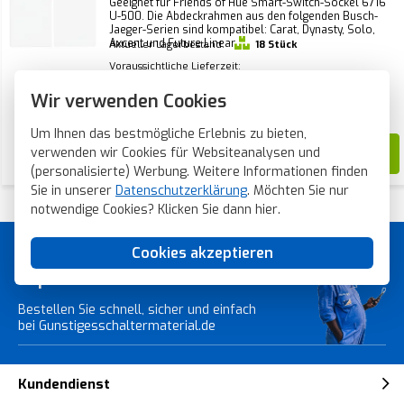
Geeignet für Friends of Hue Smart-Switch-Sockel 6716
U-500. Die Abdeckrahmen aus den folgenden Busch-
Jaeger-Serien sind kompatibel: Carat, Dynasty, Solo,
Axcent und Future Linear.
Aktueller Lagerbestand:
18 Stück
Voraussichtliche Lieferzeit:
Vor Montag 21 Uhr bestellt, am Montag
Wir verwenden Cookies
verschickt*
Um Ihnen das bestmögliche Erlebnis zu bieten,
verwenden wir Cookies für Websiteanalysen und
7,74
(personalisierte) Werbung. Weitere Informationen finden
Sie in unserer
Datenschutzerklärung
. Möchten Sie nur
notwendige Cookies? Klicken Sie dann
hier
.
Cookies akzeptieren
Günstiges Schaltermaterial von
Topmarken!
Bestellen Sie schnell, sicher und einfach
bei Gunstigesschaltermaterial.de
Kundendienst