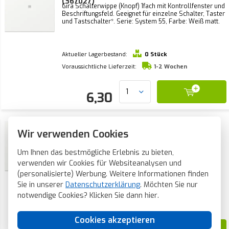
(367027)
Gira Schalterwippe (Knopf) 1fach mit Kontrollfenster und
Beschriftungsfeld. Geeignet für einzelne Schalter, Taster
und Tastschalter*. Serie: System 55, Farbe: Weiß matt.
Aktueller Lagerbestand:
0 Stück
Voraussichtliche Lieferzeit:
1-2 Wochen
6,30
Gira Wippe mit Symbol Licht und
Wir verwenden Cookies
Kontrollfenster System 55 weiß matt
(367427)
Gira Schalterwippe (Knopf) 1fach mit Symbol 'Licht' und
Um Ihnen das bestmögliche Erlebnis zu bieten,
Kontrollfenster. Geeignet für einzelne Schalter, Taster
und Tastschalter*. Serie: System 55, Farbe: Weiß matt.
verwenden wir Cookies für Websiteanalysen und
(personalisierte) Werbung. Weitere Informationen finden
Sie in unserer
Datenschutzerklärung
. Möchten Sie nur
Aktueller Lagerbestand:
0 Stück
notwendige Cookies? Klicken Sie dann
hier
.
Voraussichtliche Lieferzeit:
1-2 Wochen
Cookies akzeptieren