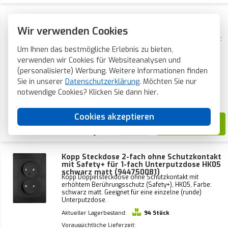
Kopp Schuko-Steckdose 2-fach für 1-fach
Unterputzdose ohne HK05 schwarz matt
Wir verwenden Cookies
(941150004)
Kopp Doppelsteckdose mit Schutzkontakt, HK05, Farbe:
schwarz matt. Geeignet für eine einzelne (runde)
Um Ihnen das bestmögliche Erlebnis zu bieten,
Unterputzdose.
verwenden wir Cookies für Websiteanalysen und
(personalisierte) Werbung. Weitere Informationen finden
Sie in unserer
Datenschutzerklärung
. Möchten Sie nur
Aktueller Lagerbestand:
0 Stück
notwendige Cookies? Klicken Sie dann
hier
.
Voraussichtliche Lieferzeit:
1-2 Wochen
Cookies akzeptieren
7,02
Kopp Steckdose 2-fach ohne Schutzkontakt
mit Safety+ für 1-fach Unterputzdose HK05
schwarz matt (944750081)
Kopp Doppelsteckdose ohne Schutzkontakt mit
erhöhtem Berührungsschutz (Safety+), HK05, Farbe:
schwarz matt. Geeignet für eine einzelne (runde)
Unterputzdose.
Aktueller Lagerbestand:
94 Stück
Voraussichtliche Lieferzeit: