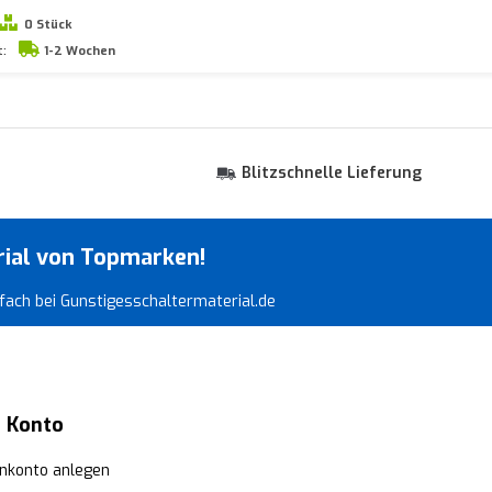
0 Stück
t:
1-2 Wochen
Blitzschnelle Lieferung
rial von Topmarken!
infach bei Gunstigesschaltermaterial.de
 Konto
nkonto anlegen