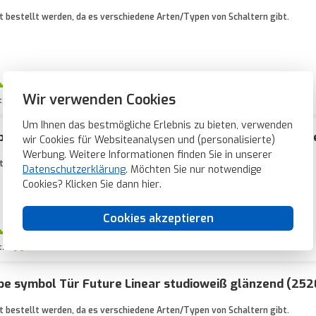
 bestellt werden, da es verschiedene Arten/Typen von Schaltern gibt.
0 Stück
Wir verwenden Cookies
t:
1-2 Wochen
Um Ihnen das bestmögliche Erlebnis zu bieten, verwenden
e Kontrollfenster symbol Licht Future Linear studiow
wir Cookies für Websiteanalysen und (personalisierte)
Werbung. Weitere Informationen finden Sie in unserer
 bestellt werden, da es verschiedene Arten/Typen von Schaltern gibt.
Datenschutzerklärung
. Möchten Sie nur notwendige
Cookies? Klicken Sie dann
hier
.
Cookies akzeptieren
0 Stück
t:
1-2 Wochen
e symbol Tür Future Linear studioweiß glänzend (252
 bestellt werden, da es verschiedene Arten/Typen von Schaltern gibt.