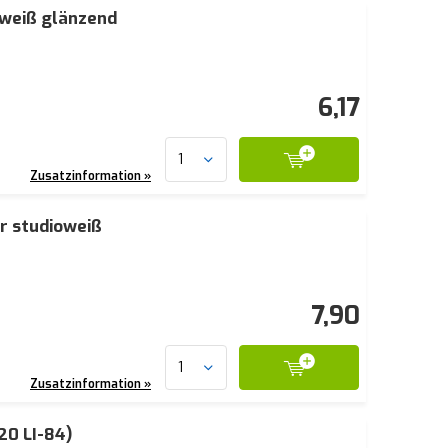
oweiß glänzend
6,17
Zusatzinformation »
r studioweiß
7,90
Zusatzinformation »
20 LI-84)