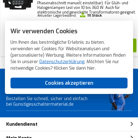
Phasenabschnitt manuell einstellbar). Für Glüh- und
Halogenlampen last von 10 bis 360 W. Auch für
elektronische und gewickelte Transformatoren geeignet.
Aktueller Lagerbestand:
111 Stück
Voraussichtliche Lieferzeit:
Wir verwenden Cookies
Vor 21 Uhr bestellt, heute verschickt*
Um Ihnen das bestmögliche Erlebnis zu bieten,
82,95
verwenden wir Cookies für Websiteanalysen und
(personalisierte) Werbung. Weitere Informationen finden
Sie in unserer
Datenschutzerklärung
. Möchten Sie nur
notwendige Cookies? Klicken Sie dann
hier
.
Günstiges Schaltermaterial von
Cookies akzeptieren
Topmarken!
Bestellen Sie schnell, sicher und einfach
bei Gunstigesschaltermaterial.de
Kundendienst
Mein Konto