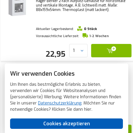
Hager Berker 2-fach Aufputz-Gehäuse für horizontale
und vertikale Montage, A.8, lichtweiß matt. Maße:
88x159x54mm. Thermoplast (matt lackiert).
Aktueller Lagerbestand:
0 Stück
Voraussichtliche Lieferzeit:
1-2 Wochen
22,95
Hager Berker Aufputz-Gehäuse 3-fach A8
Wir verwenden Cookies
lichtweiß matt (WAD8310WM)
Hager Berker 3-fach Aufputz-Gehäuse für horizontale
Um Ihnen das bestmögliche Erlebnis zu bieten,
und vertikale Montage, A.8, lichtweiß matt. Maße:
verwenden wir Cookies für Websiteanalysen und
88x230x54mm. Thermoplast (matt lackiert).
(personalisierte) Werbung. Weitere Informationen finden
Sie in unserer
Datenschutzerklärung
. Möchten Sie nur
notwendige Cookies? Klicken Sie dann
hier
.
Aktueller Lagerbestand:
0 Stück
Voraussichtliche Lieferzeit:
1-2 Wochen
Cookies akzeptieren