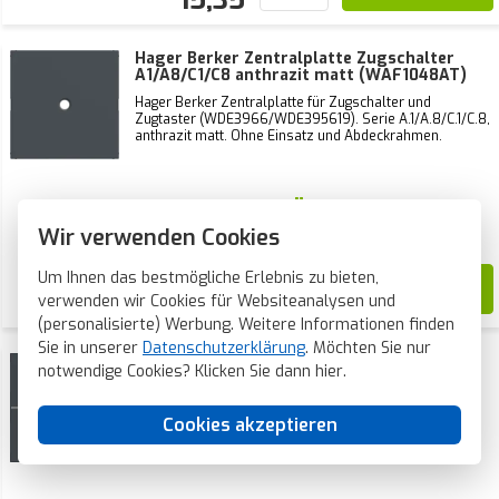
Hager Berker Zentralplatte Zugschalter
A1/A8/C1/C8 anthrazit matt (WAF1048AT)
Hager Berker Zentralplatte für Zugschalter und
Zugtaster (WDE3966/WDE395619). Serie A.1/A.8/C.1/C.8,
anthrazit matt. Ohne Einsatz und Abdeckrahmen.
Aktueller Lagerbestand:
0 Stück
Wir verwenden Cookies
Voraussichtliche Lieferzeit:
1-2 Wochen
Um Ihnen das bestmögliche Erlebnis zu bieten,
12,86
verwenden wir Cookies für Websiteanalysen und
(personalisierte) Werbung. Weitere Informationen finden
Sie in unserer
Datenschutzerklärung
. Möchten Sie nur
Hager Berker Abdeckung mit
notwendige Cookies? Klicken Sie dann
hier
.
Kontrollfenster für 1-fach Bedienelement
A1/A8/C1/C8 anthrazit matt (WAN7010AT)
Hager Berker Abdeckung mit Kontrollfenster für 1-fach
Cookies akzeptieren
Bedienelement (WAC1010/WAC2010). Serie:
A.1/A.8/C.1/C.8, anthrazit matt. Ohne Einsatz,
Bedienelement und Abdeckrahmen.