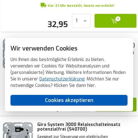
Vor 21 Uhr bestellt, heute verschickt*
32,95
Gira System 3000 Tastdimmer 2-fach
Universal LED Komfort 3-100 Watt (540200)
Wir verwenden Cookies
Zwei getrennte Ausgänge für zwei Lichtpunkte. Geeignet
für fast alle dimmbaren Beleuchtungsarten, auch LED.
Um Ihnen das bestmögliche Erlebnis zu bieten,
Phasenan- oder Phasenabschnitt, automatische oder
verwenden wir Cookies für Websiteanalysen und
manuelle Einstellung. Anschluss von Nebenstellen
möglich.
(personalisierte) Werbung. Weitere Informationen finden
Aktueller Lagerbestand:
45 Stück
Sie in unserer
Datenschutzerklärung
. Möchten Sie nur
Voraussichtliche Lieferzeit:
notwendige Cookies? Klicken Sie dann
hier
.
Vor 21 Uhr bestellt, heute verschickt*
Cookies akzeptieren
110,95
Gira System 3000 Relaisschalteinsatz
potenzialfrei (540700)
Geeignet zur Steuerung von elektrischen