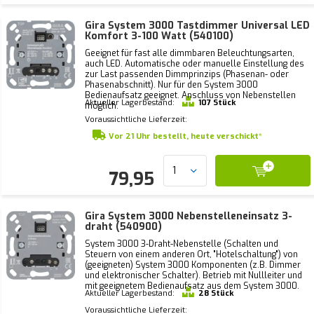
Gira System 3000 Tastdimmer Universal LED
Komfort 3-100 Watt (540100)
Geeignet für fast alle dimmbaren Beleuchtungsarten,
auch LED. Automatische oder manuelle Einstellung des
zur Last passenden Dimmprinzips (Phasenan- oder
Phasenabschnitt). Nur für den System 3000
Bedienaufsatz geeignet. Anschluss von Nebenstellen
Aktueller Lagerbestand:
107 Stück
möglich.
Voraussichtliche Lieferzeit:
Vor 21 Uhr bestellt, heute verschickt*
79,95
Gira System 3000 Nebenstelleneinsatz 3-
draht (540900)
System 3000 3-Draht-Nebenstelle (Schalten und
Steuern von einem anderen Ort, "Hotelschaltung") von
(geeigneten) System 3000 Komponenten (z.B. Dimmer
und elektronischer Schalter). Betrieb mit Nullleiter und
mit geeignetem Bedienaufsatz aus dem System 3000.
Aktueller Lagerbestand:
28 Stück
Voraussichtliche Lieferzeit: