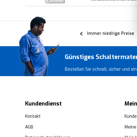
Immer niedrige Preise
Günstiges Schaltermate
Bestellen Sie schnell, sicher und e
Kundendienst
Mein
Kontakt
Kunde
AGB
Meine