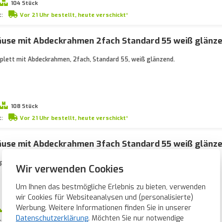
104 Stück
t:
Vor 21 Uhr bestellt, heute verschickt*
äuse mit Abdeckrahmen 2fach Standard 55 weiß glänz
lett mit Abdeckrahmen, 2fach, Standard 55, weiß glänzend.
108 Stück
t:
Vor 21 Uhr bestellt, heute verschickt*
äuse mit Abdeckrahmen 3fach Standard 55 weiß glänz
lett mit Abdeckrahmen, 3fach, Standard 55, weiß glänzend.
Wir verwenden Cookies
Um Ihnen das bestmögliche Erlebnis zu bieten, verwenden
wir Cookies für Websiteanalysen und (personalisierte)
Werbung. Weitere Informationen finden Sie in unserer
19 Stück
Datenschutzerklärung
. Möchten Sie nur notwendige
t:
Vor 21 Uhr bestellt, heute verschickt*