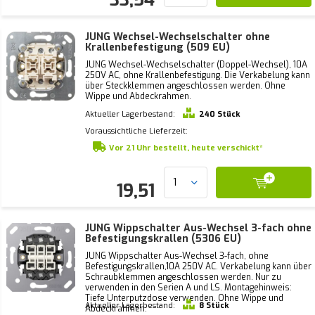
JUNG Wechsel-Wechselschalter ohne
Krallenbefestigung (509 EU)
JUNG Wechsel-Wechselschalter (Doppel-Wechsel), 10A
250V AC, ohne Krallenbefestigung. Die Verkabelung kann
über Steckklemmen angeschlossen werden. Ohne
Wippe und Abdeckrahmen.
Aktueller Lagerbestand:
240 Stück
Voraussichtliche Lieferzeit:
Vor 21 Uhr bestellt, heute verschickt*
19,51
JUNG Wippschalter Aus-Wechsel 3-fach ohne
Befestigungskrallen (5306 EU)
JUNG Wippschalter Aus-Wechsel 3-fach, ohne
Befestigungskrallen,10A 250V AC. Verkabelung kann über
Schraubklemmen angeschlossen werden. Nur zu
verwenden in den Serien A und LS. Montagehinweis:
Tiefe Unterputzdose verwenden. Ohne Wippe und
Aktueller Lagerbestand:
8 Stück
Abdeckrahmen.