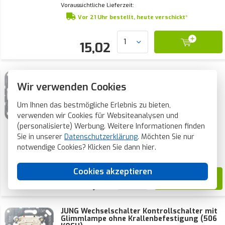
Voraussichtliche Lieferzeit:
Vor 21 Uhr bestellt, heute verschickt*
15,02
JUNG Wechselschalter 20A mit
Krallenbefestigung (506-20 U)
Wir verwenden Cookies
JUNG Wechselschalter, 20A 250V AC, mit
Krallenbefestigung. Die Verkabelung kann über
Um Ihnen das bestmögliche Erlebnis zu bieten,
Schraubklemmen angeschlossen werden. Ohne Wippe
verwenden wir Cookies für Websiteanalysen und
und Abdeckrahmen.
(personalisierte) Werbung. Weitere Informationen finden
Aktueller Lagerbestand:
10 Stück
Sie in unserer
Datenschutzerklärung
. Möchten Sie nur
Voraussichtliche Lieferzeit:
notwendige Cookies? Klicken Sie dann
hier
.
Vor 21 Uhr bestellt, heute verschickt*
Cookies akzeptieren
14,94
JUNG Wechselschalter Kontrollschalter mit
Glimmlampe ohne Krallenbefestigung (506