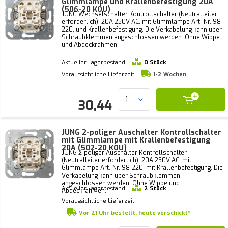
Glimmlampe und Krallenbefestigung 20A
(506-20 KOU)
JUNG Wechselschalter Kontrollschalter (Neutralleiter
erforderlich), 20A 250V AC, mit Glimmlampe Art.-Nr. 98-
220, und Krallenbefestigung. Die Verkabelung kann über
Schraubklemmen angeschlossen werden. Ohne Wippe
und Abdeckrahmen.
Aktueller Lagerbestand:
0 Stück
Voraussichtliche Lieferzeit:
1-2 Wochen
30,44
JUNG 2-poliger Auschalter Kontrollschalter
mit Glimmlampe mit Krallenbefestigung
20A (502-20 KOU)
JUNG 2-poliger Auschalter Kontrollschalter
(Neutralleiter erforderlich), 20A 250V AC, mit
Glimmlampe Art.-Nr. 98-220, mit Krallenbefestigung. Die
Verkabelung kann über Schraubklemmen
angeschlossen werden. Ohne Wippe und
Aktueller Lagerbestand:
2 Stück
Abdeckrahmen.
Voraussichtliche Lieferzeit:
Vor 21 Uhr bestellt, heute verschickt*