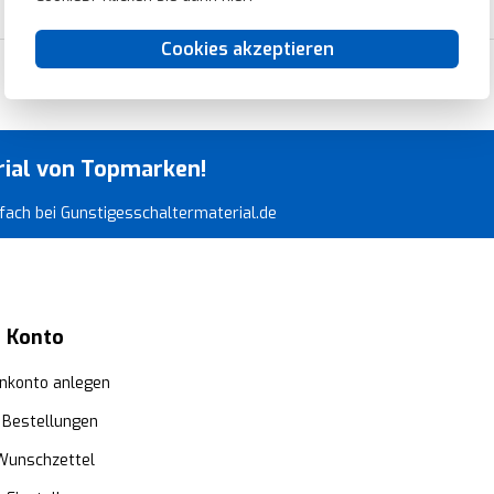
Cookies akzeptieren
Blitzschnelle Lieferung
rial von Topmarken!
infach bei Gunstigesschaltermaterial.de
 Konto
nkonto anlegen
 Bestellungen
Wunschzettel