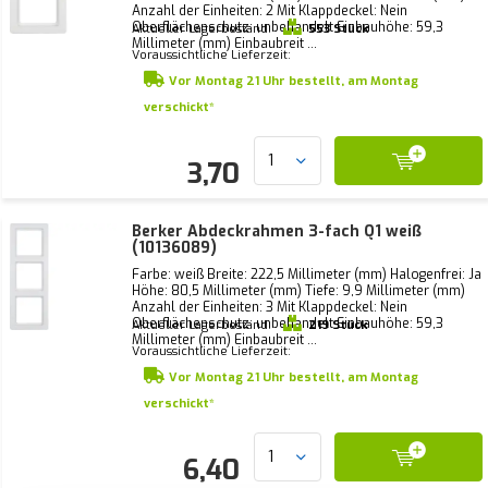
Anzahl der Einheiten: 2 Mit Klappdeckel: Nein
Oberflächenschutz: unbehandelt Einbauhöhe: 59,3
Aktueller Lagerbestand:
553 Stück
Millimeter (mm) Einbaubreit ...
Voraussichtliche Lieferzeit:
Vor Montag 21 Uhr bestellt, am Montag
verschickt*
3,70
Berker Abdeckrahmen 3-fach Q1 weiß
(10136089)
Farbe: weiß Breite: 222,5 Millimeter (mm) Halogenfrei: Ja
Höhe: 80,5 Millimeter (mm) Tiefe: 9,9 Millimeter (mm)
Anzahl der Einheiten: 3 Mit Klappdeckel: Nein
Oberflächenschutz: unbehandelt Einbauhöhe: 59,3
Aktueller Lagerbestand:
219 Stück
Millimeter (mm) Einbaubreit ...
Voraussichtliche Lieferzeit:
Vor Montag 21 Uhr bestellt, am Montag
verschickt*
6,40