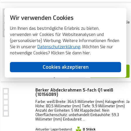
Berker Abdeckrahmen 4-fach Q1 weiß
(10146089)
Wir verwenden Cookies
Farbe: weiß Breite: 293,5 Millimeter (mm) Halogenfrei: Ja
Höhe: 80,5 Millimeter (mm) Tiefe: 9,9 Millimeter (mm)
Um Ihnen das bestmögliche Erlebnis zu bieten,
Anzahl der Einheiten: 4 Mit Klappdeckel: Nein
verwenden wir Cookies für Websiteanalysen und
Oberflächenschutz: unbehandelt Einbauhöhe: 59,3
Aktueller Lagerbestand:
21 Stück
Millimeter (mm) Einbaubreit ...
(personalisierte) Werbung. Weitere Informationen finden
Voraussichtliche Lieferzeit:
Sie in unserer
Datenschutzerklärung
. Möchten Sie nur
Vor Montag 21 Uhr bestellt, am Montag
notwendige Cookies? Klicken Sie dann
hier
.
verschickt*
Cookies akzeptieren
10,40
Berker Abdeckrahmen 5-fach Q1 weiß
(10156089)
Farbe: weiß Breite: 364,5 Millimeter (mm) Halogenfrei: Ja
Höhe: 80,5 Millimeter (mm) Tiefe: 9,9 Millimeter (mm)
Anzahl der Einheiten: 5 Mit Klappdeckel: Nein
Oberflächenschutz: unbehandelt Einbauhöhe: 59,3
Millimeter (mm) Einbaubreit ...
Aktueller Lagerbestand:
0 Stück