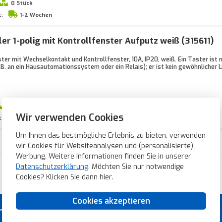
0 Stück
t:
1-2 Wochen
er 1-polig mit Kontrollfenster Aufputz weiß (315611)
ster mit Wechselkontakt und Kontrollfenster, 10A, IP20, weiß. Ein Taster ist 
B. an ein Hausautomationssystem oder ein Relais); er ist kein gewöhnlicher L
33 Stück
Wir verwenden Cookies
t:
Vor 21 Uhr bestellt, heute verschickt*
Um Ihnen das bestmögliche Erlebnis zu bieten, verwenden
wir Cookies für Websiteanalysen und (personalisierte)
Werbung. Weitere Informationen finden Sie in unserer
Datenschutzerklärung
. Möchten Sie nur notwendige
Blitzschnelle Lieferung
Cookies? Klicken Sie dann
hier
.
Cookies akzeptieren
rial von Topmarken!