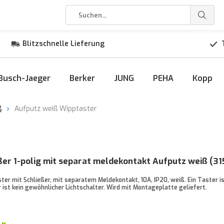
Blitzschnelle Lieferung
Busch-Jaeger
Berker
JUNG
PEHA
Kopp
ß
Aufputz weiß Wipptaster
ßer 1-polig mit separat meldekontakt Aufputz weiß (31
ster mit Schließer, mit separatem Meldekontakt, 10A, IP20, weiß. Ein Taster i
 ist kein gewöhnlicher Lichtschalter. Wird mit Montageplatte geliefert.