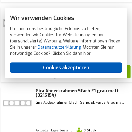
Gira Abdeckrahmen 4fach E1 grau matt
(0214154)
Wir verwenden Cookies
Gira Abdeckrahmen 4fach. Serie: E1, Farbe: Grau matt.
Um Ihnen das bestmögliche Erlebnis zu bieten,
verwenden wir Cookies für Websiteanalysen und
(personalisierte) Werbung. Weitere Informationen finden
Sie in unserer
Datenschutzerklärung
. Möchten Sie nur
Aktueller Lagerbestand:
0 Stück
notwendige Cookies? Klicken Sie dann
hier
.
Voraussichtliche Lieferzeit:
1-2 Wochen
Cookies akzeptieren
32,99
Gira Abdeckrahmen 5fach E1 grau matt
(0215154)
Gira Abdeckrahmen 5fach. Serie: E1, Farbe: Grau matt.
Aktueller Lagerbestand:
0 Stück