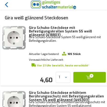
Gira weiß glänzend Steckdosen
Gira Schuko-Steckdose mit
Befestigungskrallen System 55 weiß
glänzend (418803)
Gira Schuko-Steckdose System 55 weiß glänzend mit
Befestigungskrallen.
Aktueller Lagerbestand:
105 Stück
Voraussichtliche Lieferzeit:
Vor 21 Uhr bestellt, heute verschickt*
4,60
Gira Schuko-Steckdose erhöhtem
Berührungsschutz mit Befestigungskrallen
System 55 weiß glänzend (445303)
Gira Schuko-Steckdose erhöhtem Berührungsschutz mit
Befestigungskrallen System 55 weiß glänzend.