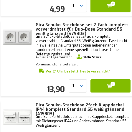
4,99
Gira Schuko-Steckdose set 2-fach komplett
vorverdrahtet für Duo-Dose Standard 55
weiß glänzend (479303)
Gira Schuko-Steckdose, set 2-fach, komplett
vorverdrahtet, Standard 55, Weiß glänzend. Passt nicht
in zwei einzelne Unterputzdosen nebeneinander,
sondern erfordert eine spezielle Duo-Dose. Ohne
Befestigungskrallen! ...
Aktueller Lagerbestand:
1404 Stück
Voraussichtliche Lieferzeit:
Vor 21 Uhr bestellt, heute verschickt*
13,90
Gira Schuko-Steckdose 2fach Klappdeckel
IP44 komplett Standard 55 weiß glänzend
(415803)
Gira Schuko-Steckdose 2fach mit Klappdeckel, komplett
mit Dichtungsset IP44 und Abdeckrahmen. Standard 55,
Weiß glänzend.