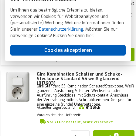
weiß glänzend (047503)
Gira Standard 55 Kombination Schalter/Steckdose, Weiß
glänzend. Ausführung Schalter: Serienschalter.
Um Ihnen das bestmögliche Erlebnis zu bieten,
Ausführung Steckdose: ohne Schutzkontakt. Anschluss
verwenden wir Cookies für Websiteanalysen und
der Verdrahtung mittels Schraubklemmen. Geeignet für
eine einzelne (runde) Unterputzdose.
(personalisierte) Werbung. Weitere Informationen finden
Aktueller Lagerbestand:
23 Stück
Sie in unserer
Datenschutzerklärung
. Möchten Sie nur
Voraussichtliche Lieferzeit:
notwendige Cookies? Klicken Sie dann
hier
.
Vor 21 Uhr bestellt, heute verschickt*
Cookies akzeptieren
24,99
Gira Kombination Schalter und Schuko-
Steckdose Standard 55 weiß glänzend
(017603)
Gira Standard 55 Kombination Schalter/Steckdose, Weiß
glänzend. Ausführung Schalter: Wechselschalter.
Ausführung Steckdose: mit Schutzkontakt. Anschluss
der Verdrahtung mittels Schraubklemmen. Geeignet für
eine einzelne (runde) Unterputzdose.
Aktueller Lagerbestand:
61 Stück
Voraussichtliche Lieferzeit:
Vor 21 Uhr bestellt, heute verschickt*