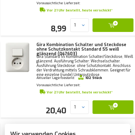
Voraussichtliche Lieferzeit:
Vor 21 Uhr bestellt, heute verschickt*
8,99
Gira Kombination Schalter und Steckdose
ohne Schutzkontakt Standard 55 weiß
glänzend (047603)
Gira Standard 55 Kombination Schalter/Steckdose, Weiß
glänzend. Ausführung Schalter: Wechselschalter.
Ausführung Steckdose: ohne Schutzkontakt. Anschluss
der Verdrahtung mittels Schraubklemmen. Geeignet für
eine einzelne (runde) Unterputzdose.
Aktueller Lagerbestand:
102 Stück
Voraussichtliche Lieferzeit:
Vor 21 Uhr bestellt, heute verschickt*
20,40
Gira Kombination Serienschalter und
Steckdose ohne Schutzkontakt Standard 55
Wir verwenden Cookies