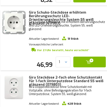
Gira Schuko-Steckdose erhöhtem
Berührungsschutz LED-
Orientierungsleuchte System 55 weiß
Gira Schuko-Steckdose mit erhöhtem Berührungsschutz
glänzend (417003)
und LED-Orientierungsleuchte, System 55, weiß
glänzend.
Aktueller Lagerbestand:
13 Stück
Voraussichtliche Lieferzeit:
Vor 21 Uhr bestellt, heute verschickt*
46,99
Gira Steckdose 2-fach ohne Schutzkontakt
für 1-fach Unterputzdose Standard 55 weiß
glänzend (079803)
Gira Doppelsteckdose ohne Schutzkontakt mit
Vollplatte, ohne Befestigungskrallen für 1-fach
Unterputzdose, System 55, weiß glänzend.
Aktueller Lagerbestand:
428 Stück