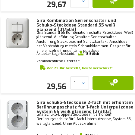
29,67
Gira Kombination Serienschalter und
Schuko-Steckdose Standard 55 weiß
glänzend (017503)
Gira Standard 55 Kombination Schalter/Steckdose, Weiß
glänzend. Ausführung Schalter: Serienschalter.
Ausführung Steckdose: mit Schutzkontakt. Anschluss
der Verdrahtung mittels Schraubklemmen. Geeignet für
eine einzelne (runde) Unterputzdose.
Aktueller Lagerbestand:
13 Stück
Voraussichtliche Lieferzeit:
Vor 21 Uhr bestellt, heute verschickt*
29,56
Gira Schuko-Steckdose 2-fach mit erhöhtem
Berührungsschutz für 1-fach Unterputzdose
System 55 weiß glänzend (273103)
Gira Schuko-Doppelsteckdose mit erhöhtem
Berührungsschutz für 1-fach Unterputzdose, System 55,
weiß glänzend. Ohne Abdeckrahmen.