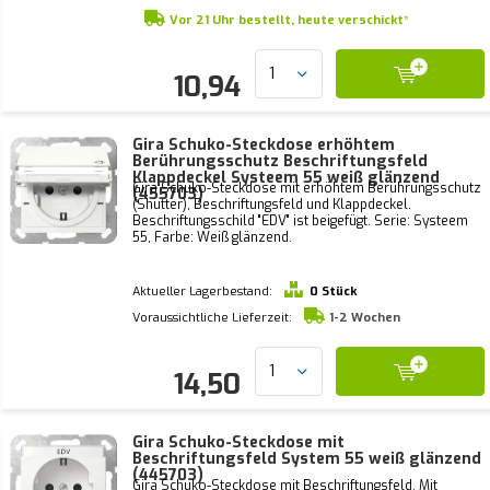
Vor 21 Uhr bestellt, heute verschickt*
10,94
Gira Schuko-Steckdose erhöhtem
Berührungsschutz Beschriftungsfeld
Klappdeckel Systeem 55 weiß glänzend
Gira Schuko-Steckdose mit erhöhtem Berührungsschutz
(455703)
(Shutter), Beschriftungsfeld und Klappdeckel.
Beschriftungsschild "EDV" ist beigefügt. Serie: Systeem
55, Farbe: Weiß glänzend.
Aktueller Lagerbestand:
0 Stück
Voraussichtliche Lieferzeit:
1-2 Wochen
14,50
Gira Schuko-Steckdose mit
Beschriftungsfeld System 55 weiß glänzend
(445703)
Gira Schuko-Steckdose mit Beschriftungsfeld. Mit