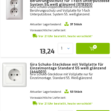
Berührungsschutz für 1-fach Unterputzdose
System 55 weiß glänzend (078303)
Gira Schuko-Doppelsteckdose mit erhöhtem
Berührungsschutz und Vollplatte für 1-fach
Unterputzdose, System 55, weiß glänzend.
Aktueller Lagerbestand:
37 Stück
Voraussichtliche Lieferzeit:
Vor 21 Uhr bestellt, heute verschickt*
13,24
Gira Schuko-Steckdose mit Vollplatte für
Einzelmontage Standard 55 weiß glänzend
(444003)
Gira Schuko-Steckdose mit Vollplatte nur für
Einzelmontage, Standard 55, Weiß glänzend.
Aktueller Lagerbestand:
53 Stück
Voraussichtliche Lieferzeit:
Vor 21 Uhr bestellt, heute verschickt*