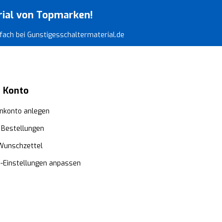
rial von Topmarken!
infach bei Gunstigesschaltermaterial.de
 Konto
nkonto anlegen
 Bestellungen
Wunschzettel
e-Einstellungen anpassen