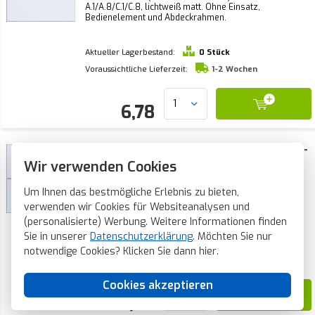
A.1/A.8/C.1/C.8, lichtweiß matt. Ohne Einsatz,
Bedienelement und Abdeckrahmen.
Aktueller Lagerbestand:
0 Stück
Voraussichtliche Lieferzeit:
1-2 Wochen
6,78
Hager Berker Taste mit Pfeilsymbolen für 1-
fach Bedienelement A1/A8/C1/C8 lichtweiß
Wir verwenden Cookies
matt (WAN7050WM)
Hager Berker Abdeckung mit Pfeilsymbolen für 1-fach
Bedienelement (WAC1010/WAC2010). Serie:
Um Ihnen das bestmögliche Erlebnis zu bieten,
A.1/A.8/C.1/C.8, lichtweiß matt. Ohne Einsatz,
verwenden wir Cookies für Websiteanalysen und
Bedienelement und Abdeckrahmen.
(personalisierte) Werbung. Weitere Informationen finden
Sie in unserer
Datenschutzerklärung
. Möchten Sie nur
Aktueller Lagerbestand:
0 Stück
notwendige Cookies? Klicken Sie dann
hier
.
Voraussichtliche Lieferzeit:
1-2 Wochen
Cookies akzeptieren
11,98