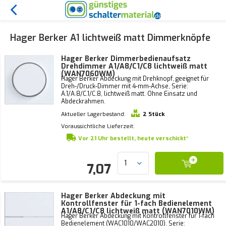
Hager Berker A1 lichtweiß matt Dimmerknöpfe
Hager Berker Dimmerbedienaufsatz
Drehdimmer A1/A8/C1/C8 lichtweiß matt
(WAN7060WM)
Hager Berker Abdeckung mit Drehknopf, geeignet für
Dreh-/Druck-Dimmer mit 4-mm-Achse, Serie:
A.1/A.8/C.1/C.8, lichtweiß matt. Ohne Einsatz und
Abdeckrahmen.
Aktueller Lagerbestand:
2 Stück
Voraussichtliche Lieferzeit:
Vor 21 Uhr bestellt, heute verschickt*
7,07
Hager Berker Abdeckung mit
Kontrollfenster für 1-fach Bedienelement
A1/A8/C1/C8 lichtweiß matt (WAN7010WM)
Hager Berker Abdeckung mit Kontrollfenster für 1-fach
Bedienelement (WAC1010/WAC2010). Serie: