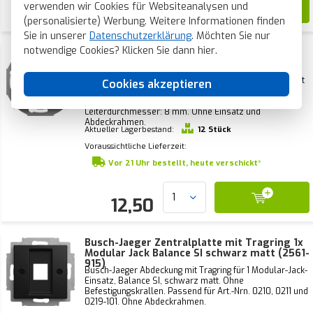
verwenden wir Cookies für Websiteanalysen und
8,55
(personalisierte) Werbung. Weitere Informationen finden
Sie in unserer
Datenschutzerklärung
. Möchten Sie nur
notwendige Cookies? Klicken Sie dann
hier
.
Busch-Jaeger Abdeckung für
Leitungsauslass inkl. Tragring Balance SI
schwarz matt (2527-915)
Busch-Jaeger Zentralscheibe für Kabeldurchführung mit
Cookies akzeptieren
Zugentlastung und Krallenbefestigung, Balance SI,
schwarz matt. Ohne Klemmenblock, max.
Leiterdurchmesser: 8 mm. Ohne Einsatz und
Abdeckrahmen.
Aktueller Lagerbestand:
12 Stück
Voraussichtliche Lieferzeit:
Vor 21 Uhr bestellt, heute verschickt*
12,50
Busch-Jaeger Zentralplatte mit Tragring 1x
Modular Jack Balance SI schwarz matt (2561-
915)
Busch-Jaeger Abdeckung mit Tragring für 1 Modular-Jack-
Einsatz, Balance SI, schwarz matt. Ohne
Befestigungskrallen. Passend für Art.-Nrn. 0210, 0211 und
0219-101. Ohne Abdeckrahmen.