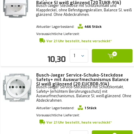
Balance SI weiß glänzend (20 EUKR-914)
Busch-Jaeger Steckdose mit Schutzkontakt und
Klappdeckel, ohne Befestigungskrallen, Balance SI, weiß
glänzend. Ohne Abdeckrahmen.
Aktueller Lagerbestand:
466 Stück
Voraussichtliche Lieferzeit:
Vor 21 Uhr bestellt, heute verschickt*
10,30
Busch-Jaeger Service-Schuko-Steckdose
Safety+ mit Auswurfmechanismus Balance
SI weiß glänzend (20 EUCBDR-914)
Busch-Jaeger Service-Steckdose mit Schutzkontakt,
Safety+ (erhöhtem Berührungsschutz) mit
Auswurfmechanismus, Balance SI, weiß glänzend. Ohne
Abdeckrahmen.
Aktueller Lagerbestand:
1 Stück
Voraussichtliche Lieferzeit:
Vor 21 Uhr bestellt, heute verschickt*