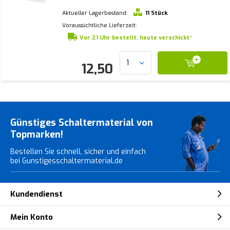
Aktueller Lagerbestand:
11 Stück
Voraussichtliche Lieferzeit:
Vor 21 Uhr bestellt, heute verschickt*
12,50
Günstiges Schaltermaterial von
Topmarken!
Bestellen Sie schnell, sicher und einfach
bei Gunstigesschaltermaterial.de
Kundendienst
Mein Konto