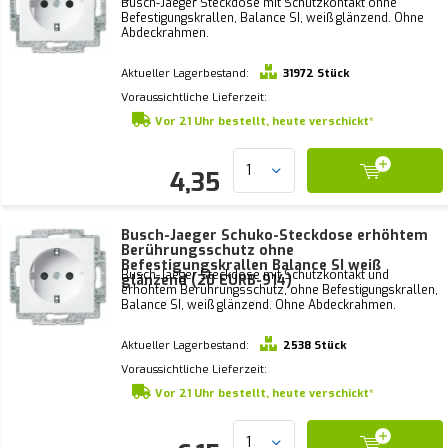
Busch-Jaeger Steckdose mit Schutzkontakt ohne
Befestigungskrallen, Balance SI, weiß glänzend. Ohne
Abdeckrahmen.
Aktueller Lagerbestand:
31972 Stück
Voraussichtliche Lieferzeit:
Vor 21 Uhr bestellt, heute verschickt*
4,35
Busch-Jaeger Schuko-Steckdose erhöhtem
Berührungsschutz ohne
Befestigungskrallen Balance SI weiß
Busch-Jaeger Steckdose mit Schutzkontakt und
glänzend (20 EURB-914)
erhöhtem Berührungsschutz, ohne Befestigungskrallen,
Balance SI, weiß glänzend. Ohne Abdeckrahmen.
Aktueller Lagerbestand:
2538 Stück
Voraussichtliche Lieferzeit:
Vor 21 Uhr bestellt, heute verschickt*