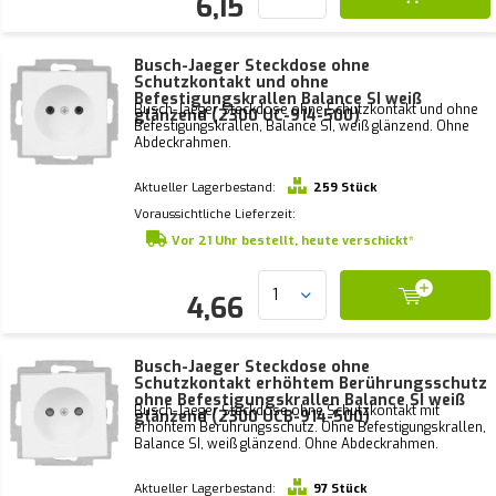
6,15
Busch-Jaeger Steckdose ohne
Schutzkontakt und ohne
Befestigungskrallen Balance SI weiß
Busch-Jaeger Steckdose ohne Schutzkontakt und ohne
glänzend (2300 UC-914-500)
Befestigungskrallen, Balance SI, weiß glänzend. Ohne
Abdeckrahmen.
Aktueller Lagerbestand:
259 Stück
Voraussichtliche Lieferzeit:
Vor 21 Uhr bestellt, heute verschickt*
4,66
Busch-Jaeger Steckdose ohne
Schutzkontakt erhöhtem Berührungsschutz
ohne Befestigungskrallen Balance SI weiß
Busch-Jaeger Steckdose ohne Schutzkontakt mit
glänzend (2300 UCB-914-500)
erhöhtem Berührungsschutz. Ohne Befestigungskrallen,
Balance SI, weiß glänzend. Ohne Abdeckrahmen.
Aktueller Lagerbestand:
97 Stück