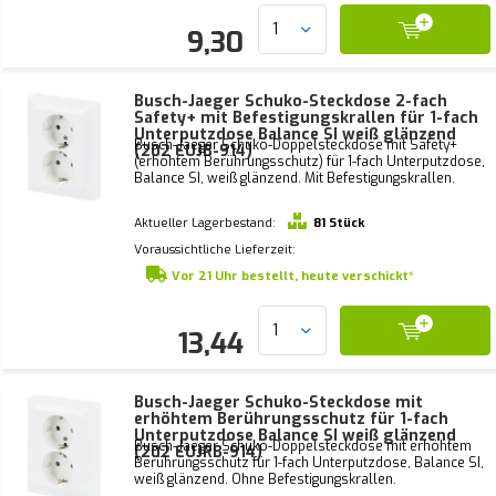
9,30
Busch-Jaeger Schuko-Steckdose 2-fach
Safety+ mit Befestigungskrallen für 1-fach
Unterputzdose Balance SI weiß glänzend
Busch-Jaeger Schuko-Doppelsteckdose mit Safety+
(202 EUJB-914)
(erhöhtem Berührungsschutz) für 1-fach Unterputzdose,
Balance SI, weiß glänzend. Mit Befestigungskrallen.
Aktueller Lagerbestand:
81 Stück
Voraussichtliche Lieferzeit:
Vor 21 Uhr bestellt, heute verschickt*
13,44
Busch-Jaeger Schuko-Steckdose mit
erhöhtem Berührungsschutz für 1-fach
Unterputzdose Balance SI weiß glänzend
Busch-Jaeger Schuko-Doppelsteckdose mit erhöhtem
(202 EUJRB-914)
Berührungsschutz für 1-fach Unterputzdose, Balance SI,
weiß glänzend. Ohne Befestigungskrallen.