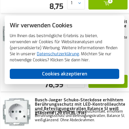
8,75
Busch-Jaeger Schuko-Steckdose Safety+ mit
Wir verwenden Cookies
LED-Orientierungsleuchte Steplight Balance
SI weiß glänzend (20 EUCBLI-914)
Busch-Jaeger Steckdose mit Schutzkontakt, Safety+
Um Ihnen das bestmögliche Erlebnis zu bieten,
(erhöhtem Berührungsschutz), LED-Orientierungsleuchte
verwenden wir Cookies für Websiteanalysen und
Steplight und Befestigungskrallen, Balance SI, weiß
glänzend. Ohne Abdeckrahmen.
(personalisierte) Werbung. Weitere Informationen finden
Sie in unserer
Aktueller Lagerbestand:
Datenschutzerklärung
. Möchten Sie nur
5 Stück
notwendige Cookies? Klicken Sie dann
hier
.
Voraussichtliche Lieferzeit:
Vor 21 Uhr bestellt, heute verschickt*
Cookies akzeptieren
76,99
Busch-Jaeger Schuko-Steckdose erhöhtem
Berührungsschutz mit LED-Kontrollleuchte
und Befestigungskrallen Balance SI weiß
Busch-Jaeger Steckdose mit Schutzkontakt, erhöhtem
glänzend (20 EUCBL-914)
Berührungsschutz und Befestigungskrallen, Balance SI,
weiß glänzend. Ohne Abdeckrahmen.