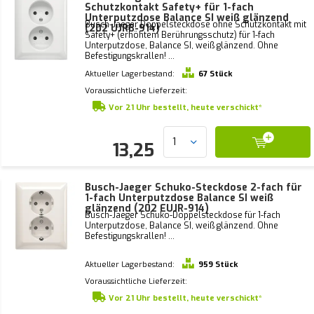
Schutzkontakt Safety+ für 1-fach
Unterputzdose Balance SI weiß glänzend
Busch-Jaeger Doppelsteckdose ohne Schutzkontakt mit
(202 UJRB-914)
Safety+ (erhöhtem Berührungsschutz) für 1-fach
Unterputzdose, Balance SI, weiß glänzend. Ohne
Befestigungskrallen! ...
Aktueller Lagerbestand:
67 Stück
Voraussichtliche Lieferzeit:
Vor 21 Uhr bestellt, heute verschickt*
13,25
Busch-Jaeger Schuko-Steckdose 2-fach für
1-fach Unterputzdose Balance SI weiß
glänzend (202 EUJR-914)
Busch-Jaeger Schuko-Doppelsteckdose für 1-fach
Unterputzdose, Balance SI, weiß glänzend. Ohne
Befestigungskrallen! ...
Aktueller Lagerbestand:
959 Stück
Voraussichtliche Lieferzeit:
Vor 21 Uhr bestellt, heute verschickt*