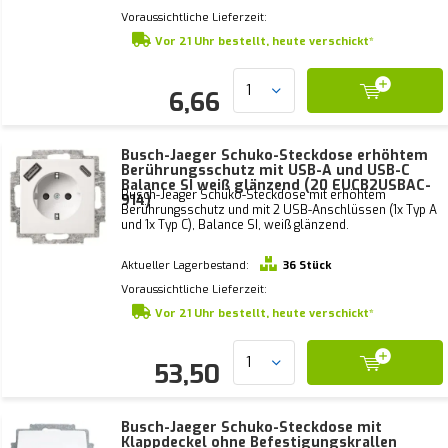
Voraussichtliche Lieferzeit:
Vor 21 Uhr bestellt, heute verschickt*
6,66
Busch-Jaeger Schuko-Steckdose erhöhtem
Berührungsschutz mit USB-A und USB-C
Balance SI weiß glänzend (20 EUCB2USBAC-
Busch-Jeager Schuko-Steckdose mit erhöhtem
914)
Berührungsschutz und mit 2 USB-Anschlüssen (1x Typ A
und 1x Typ C), Balance SI, weiß glänzend.
Aktueller Lagerbestand:
36 Stück
Voraussichtliche Lieferzeit:
Vor 21 Uhr bestellt, heute verschickt*
53,50
Busch-Jaeger Schuko-Steckdose mit
Klappdeckel ohne Befestigungskrallen