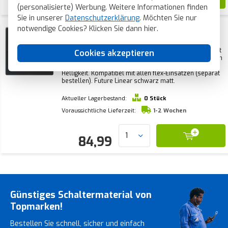
84,99
(personalisierte) Werbung. Weitere Informationen finden
Sie in unserer
Datenschutzerklärung
. Möchten Sie nur
notwendige Cookies? Klicken Sie dann
hier
.
Busch-Jaeger Bedienelemente Busch-
Wächter Komfort Sensor mit Multilinse
Bewegungssensor Future Linear schwarz
Busch-Jaeger 64764-885 Bewegungsmeldersensor mit
Cookies akzeptieren
matt (64764-885)
Umgebungslichtmessung. Zum automatischen Schalten
von Verbrauchern in Abhängigkeit von Bewegung und
Helligkeit. Kompatibel mit allen flex-Einsätzen (separat
bestellen). Future Linear schwarz matt.
Aktueller Lagerbestand:
0 Stück
Voraussichtliche Lieferzeit:
1-2 Wochen
84,99
Günstiges Schaltermaterial von
Topmarken!
Bestellen Sie schnell, sicher und einfach