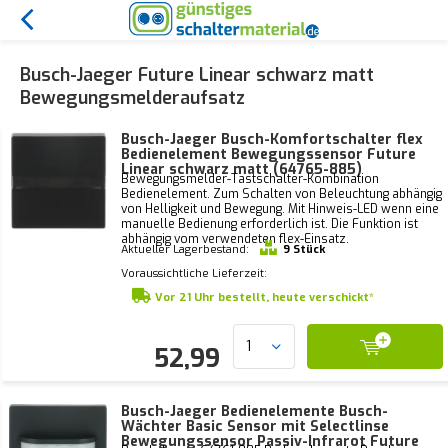
Busch-Jaeger Future Linear schwarz matt
Bewegungsmelderaufsatz
Busch-Jaeger Busch-Komfortschalter flex
Bedienelement Bewegungssensor Future
Linear schwarz matt (64765-885)
Bewegungsmelder-Tastschalter-Kombination
Bedienelement. Zum Schalten von Beleuchtung abhängig
von Helligkeit und Bewegung. Mit Hinweis-LED wenn eine
manuelle Bedienung erforderlich ist. Die Funktion ist
abhängig vom verwendeten flex-Einsatz.
Aktueller Lagerbestand:
9 Stück
Voraussichtliche Lieferzeit:
Vor 21 Uhr bestellt, heute verschickt*
52,99
Busch-Jaeger Bedienelemente Busch-
Wächter Basic Sensor mit Selectlinse
Bewegungssensor Passiv-Infrarot Future