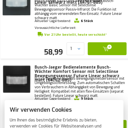
Busch-Jaeger 64761-885 Bedienelemente Busch-
Linear schwarz matt (64761-885)
Wächter Basic Sensor mit Selectlinse
Bewegungssensor Passiv-Infrarot. Die Funktion ist
abhängig vom verwendeten flex-Einsatz. Future Linear
schwarz matt.
Aktueller Lagerbestand:
6 Stück
Voraussichtliche Lieferzeit:
Vor 21 Uhr bestellt, heute verschickt*
58,99
Busch-Jaeger Bedienelemente Busch-
Wächter Komfort Sensor mit Selectlinse
Bewegungssensor Future Linear schwarz
Busch-Jaeger 64762-885 Bewegungsmeldersensor mit
matt (64762-885)
Umgebungslichtmessung. Zum automatischen Schalten
von Verbrauchern in Abhängigkeit von Bewegung und
Helligkeit. Kompatibel mit allen flex-Einsätzen (separat
bestellen). Future Linear schwarz matt.
Aktueller Lagerbestand:
9 Stück
Voraussichtliche Lieferzeit:
Wir verwenden Cookies
Vor 21 Uhr bestellt, heute verschickt*
Um Ihnen das bestmögliche Erlebnis zu bieten,
verwenden wir Cookies für Websiteanalysen und