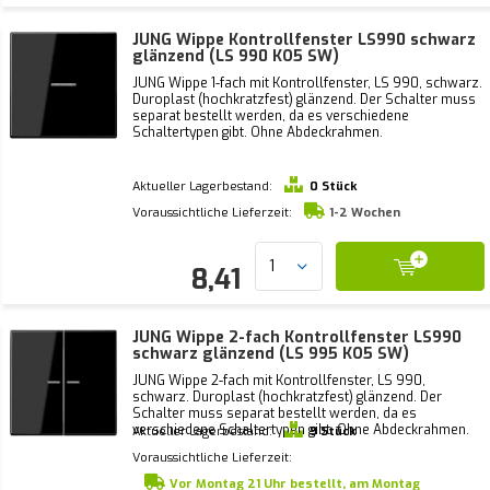
JUNG Wippe Kontrollfenster LS990 schwarz
glänzend (LS 990 KO5 SW)
JUNG Wippe 1-fach mit Kontrollfenster, LS 990, schwarz.
Duroplast (hochkratzfest) glänzend. Der Schalter muss
separat bestellt werden, da es verschiedene
Schaltertypen gibt. Ohne Abdeckrahmen.
Aktueller Lagerbestand:
0 Stück
Voraussichtliche Lieferzeit:
1-2 Wochen
8,41
JUNG Wippe 2-fach Kontrollfenster LS990
schwarz glänzend (LS 995 KO5 SW)
JUNG Wippe 2-fach mit Kontrollfenster, LS 990,
schwarz. Duroplast (hochkratzfest) glänzend. Der
Schalter muss separat bestellt werden, da es
verschiedene Schaltertypen gibt. Ohne Abdeckrahmen.
Aktueller Lagerbestand:
9 Stück
Voraussichtliche Lieferzeit:
Vor Montag 21 Uhr bestellt, am Montag