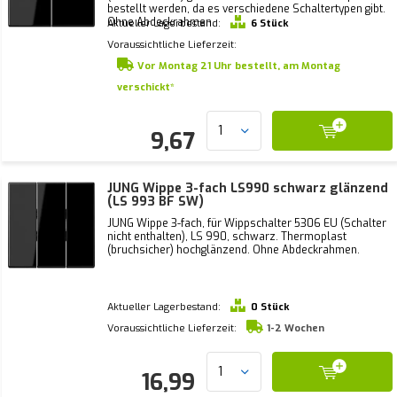
bestellt werden, da es verschiedene Schaltertypen gibt.
Ohne Abdeckrahmen.
Aktueller Lagerbestand:
6 Stück
Voraussichtliche Lieferzeit:
Vor Montag 21 Uhr bestellt, am Montag
verschickt*
9,67
JUNG Wippe 3-fach LS990 schwarz glänzend
(LS 993 BF SW)
JUNG Wippe 3-fach, für Wippschalter 5306 EU (Schalter
nicht enthalten), LS 990, schwarz. Thermoplast
(bruchsicher) hochglänzend. Ohne Abdeckrahmen.
Aktueller Lagerbestand:
0 Stück
Voraussichtliche Lieferzeit:
1-2 Wochen
16,99