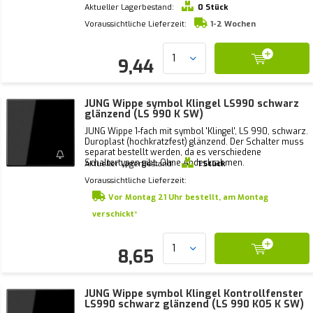
Aktueller Lagerbestand:
0 Stück
Voraussichtliche Lieferzeit:
1-2 Wochen
9,44
JUNG Wippe symbol Klingel LS990 schwarz
glänzend (LS 990 K SW)
JUNG Wippe 1-fach mit symbol 'Klingel', LS 990, schwarz.
Duroplast (hochkratzfest) glänzend. Der Schalter muss
separat bestellt werden, da es verschiedene
Schaltertypen gibt. Ohne Abdeckrahmen.
Aktueller Lagerbestand:
1 Stück
Voraussichtliche Lieferzeit:
Vor Montag 21 Uhr bestellt, am Montag
verschickt*
8,65
JUNG Wippe symbol Klingel Kontrollfenster
LS990 schwarz glänzend (LS 990 KO5 K SW)