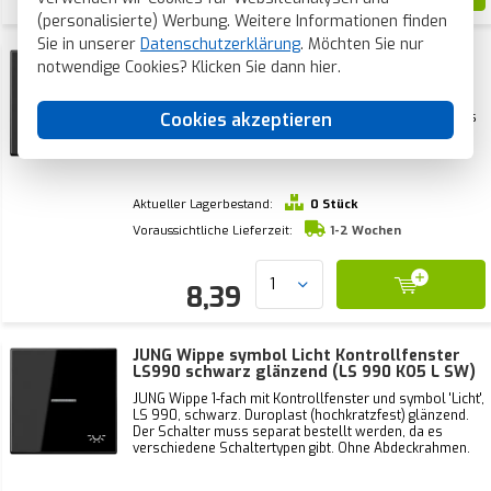
(personalisierte) Werbung. Weitere Informationen finden
Sie in unserer
Datenschutzerklärung
. Möchten Sie nur
JUNG Wippe symbol Licht LS990 schwarz
notwendige Cookies? Klicken Sie dann
hier
.
glänzend (LS 990 L SW)
JUNG Wippe 1-fach mit symbol 'Licht', LS 990, schwarz.
Cookies akzeptieren
Duroplast (hochkratzfest) glänzend. Der Schalter muss
separat bestellt werden, da es verschiedene
Schaltertypen gibt. Ohne Abdeckrahmen.
Aktueller Lagerbestand:
0 Stück
Voraussichtliche Lieferzeit:
1-2 Wochen
8,39
JUNG Wippe symbol Licht Kontrollfenster
LS990 schwarz glänzend (LS 990 KO5 L SW)
JUNG Wippe 1-fach mit Kontrollfenster und symbol 'Licht',
LS 990, schwarz. Duroplast (hochkratzfest) glänzend.
Der Schalter muss separat bestellt werden, da es
verschiedene Schaltertypen gibt. Ohne Abdeckrahmen.