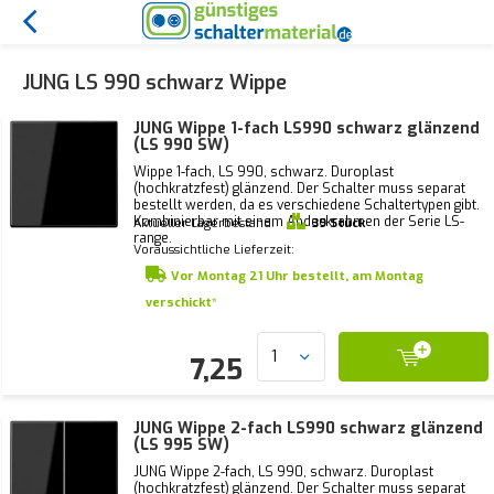
JUNG LS 990 schwarz Wippe
JUNG Wippe 1-fach LS990 schwarz glänzend
(LS 990 SW)
Wippe 1-fach, LS 990, schwarz. Duroplast
(hochkratzfest) glänzend. Der Schalter muss separat
bestellt werden, da es verschiedene Schaltertypen gibt.
Kombinierbar mit einem Abdeckrahmen der Serie LS-
Aktueller Lagerbestand:
39 Stück
range.
Voraussichtliche Lieferzeit:
Vor Montag 21 Uhr bestellt, am Montag
verschickt*
7,25
JUNG Wippe 2-fach LS990 schwarz glänzend
(LS 995 SW)
JUNG Wippe 2-fach, LS 990, schwarz. Duroplast
(hochkratzfest) glänzend. Der Schalter muss separat