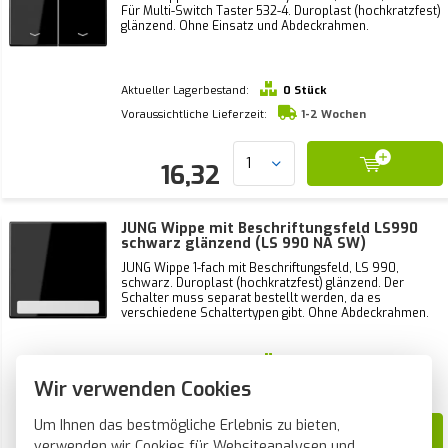
Für Multi-Switch Taster 532-4. Duroplast (hochkratzfest)
glänzend. Ohne Einsatz und Abdeckrahmen.
Aktueller Lagerbestand:
0 Stück
Voraussichtliche Lieferzeit:
1-2 Wochen
16,32
JUNG Wippe mit Beschriftungsfeld LS990
schwarz glänzend (LS 990 NA SW)
JUNG Wippe 1-fach mit Beschriftungsfeld, LS 990,
schwarz. Duroplast (hochkratzfest) glänzend. Der
Schalter muss separat bestellt werden, da es
verschiedene Schaltertypen gibt. Ohne Abdeckrahmen.
Aktueller Lagerbestand:
0 Stück
Wir verwenden Cookies
Voraussichtliche Lieferzeit:
1-2 Wochen
Um Ihnen das bestmögliche Erlebnis zu bieten,
9,99
verwenden wir Cookies für Websiteanalysen und