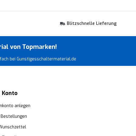
Blitzschnelle Lieferung
rial von Topmarken!
infach bei Gunstigesschaltermaterial.de
 Konto
nkonto anlegen
 Bestellungen
Wunschzettel