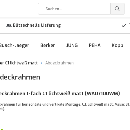
Blitzschnelle Lieferung
Busch-Jaeger
Berker
JUNG
PEHA
Kopp
er C1 lichtweiß matt
Abdeckrahmen
Abdeckrahmen
eckrahmen 1-fach C1 lichtweiß matt (WAD7100WM)
krahmen für horizontale und vertikale Montage, C.1, lichtweiß matt. Maße: 81
t).