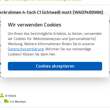
eckrahmen 4-fach C1 lichtweiß matt (WAD7400WM)
ckrahmen für horizontale und vertikale Montage, C.1, lichtweiß matt. Maße: 
Wir verwenden Cookies
t).
Um Ihnen das bestmögliche Erlebnis zu bieten, verwenden
wir Cookies für Websiteanalysen und (personalisierte)
Werbung. Weitere Informationen finden Sie in unserer
0 Stück
Datenschutzerklärung
. Möchten Sie nur notwendige
t:
1-2 Wochen
Cookies? Klicken Sie dann
hier
.
eckrahmen 5-fach C1 lichtweiß matt (WAD7500WM)
Cookies akzeptieren
krahmen für horizontale und vertikale Montage, C.1, lichtweiß matt. Maße: 
t).
0 Stück
t:
1-2 Wochen