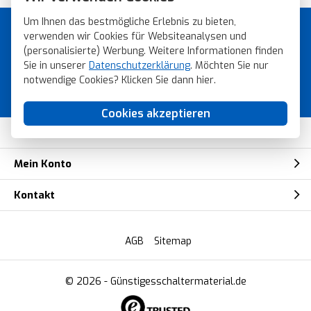
Um Ihnen das bestmögliche Erlebnis zu bieten,
Günstiges Schaltermaterial von
verwenden wir Cookies für Websiteanalysen und
Topmarken!
(personalisierte) Werbung. Weitere Informationen finden
Sie in unserer
Datenschutzerklärung
. Möchten Sie nur
Bestellen Sie schnell, sicher und einfach
notwendige Cookies? Klicken Sie dann
hier
.
bei Gunstigesschaltermaterial.de
Cookies akzeptieren
Kundendienst
Mein Konto
Kontakt
AGB
Sitemap
© 2026 -
Günstigesschaltermaterial.de