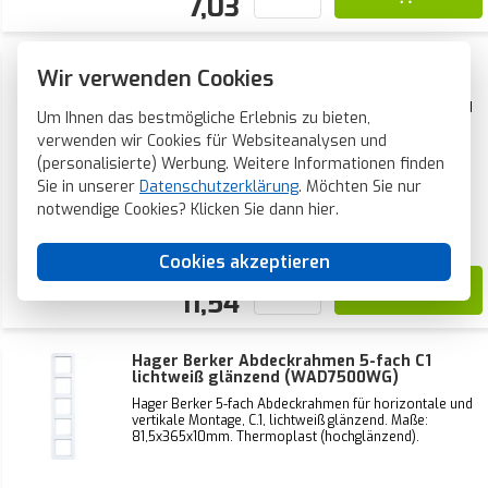
7,03
Hager Berker Abdeckrahmen 4-fach C1
Wir verwenden Cookies
lichtweiß glänzend (WAD7400WG)
Hager Berker 4-fach Abdeckrahmen für horizontale und
Um Ihnen das bestmögliche Erlebnis zu bieten,
vertikale Montage, C.1, lichtweiß glänzend. Maße:
verwenden wir Cookies für Websiteanalysen und
81,5x294x10mm. Thermoplast (hochglänzend).
(personalisierte) Werbung. Weitere Informationen finden
Sie in unserer
Datenschutzerklärung
. Möchten Sie nur
notwendige Cookies? Klicken Sie dann
hier
.
Aktueller Lagerbestand:
0 Stück
Voraussichtliche Lieferzeit:
1-2 Wochen
Cookies akzeptieren
11,54
Hager Berker Abdeckrahmen 5-fach C1
lichtweiß glänzend (WAD7500WG)
Hager Berker 5-fach Abdeckrahmen für horizontale und
vertikale Montage, C.1, lichtweiß glänzend. Maße:
81,5x365x10mm. Thermoplast (hochglänzend).