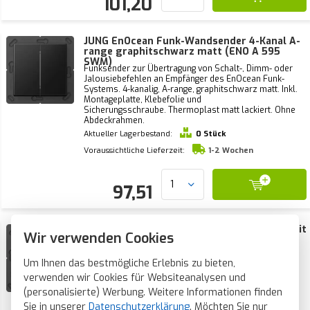
101,20
JUNG EnOcean Funk-Wandsender 4-Kanal A-
range graphitschwarz matt (ENO A 595
SWM)
Funksender zur Übertragung von Schalt-, Dimm- oder
Jalousiebefehlen an Empfänger des EnOcean Funk-
Systems. 4-kanalig, A-range, graphitschwarz matt. Inkl.
Montageplatte, Klebefolie und
Sicherungsschraube. Thermoplast matt lackiert. Ohne
Abdeckrahmen.
Aktueller Lagerbestand:
0 Stück
Voraussichtliche Lieferzeit:
1-2 Wochen
97,51
JUNG EnOcean Funk-Wandsender 4-Kanal mit
Wir verwenden Cookies
Pfeilsymbolen A-range graphitschwarz
matt (ENO A 595 MP SWM)
Funksender zur Übertragung von Schalt-, Dimm- oder
Um Ihnen das bestmögliche Erlebnis zu bieten,
Jalousiebefehlen an EnOcean-Empfänger. 4-kanalig mit
verwenden wir Cookies für Websiteanalysen und
Pfeilsymbolen, A-range, graphitschwarz matt. Inkl.
Montageplatte, Klebefolie und
(personalisierte) Werbung. Weitere Informationen finden
Sicherungsschraube. Thermoplast matt lackiert. Ohne
Sie in unserer
Datenschutzerklärung
. Möchten Sie nur
Abdeckrahmen.