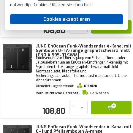
notwendige Cookies? Klicken Sie dann
hier
.
Aktueller Lagerbestand:
0 Stück
Voraussichtliche Lieferzeit:
1-2 Wochen
Cookies akzeptieren
108,80
JUNG EnOcean Funk-Wandsender 4-Kanal mit
Symbolen 0–I A-range graphitschwarz matt
(ENO A 595-01 SWM)
Funksender zur Übertragung von Schalt-, Dimm- oder
Jalousiebefehlen an EnOcean-Empfänger. 4-kanalig mit
Symbolen 0–I, A-range, graphitschwarz matt. Inkl.
Montageplatte, Klebefolie und
Sicherungsschraube. Thermoplast matt lackiert. Ohne
Abdeckrahmen.
Aktueller Lagerbestand:
0 Stück
Voraussichtliche Lieferzeit:
1-2 Wochen
108,80
JUNG EnOcean Funk-Wandsender 4-Kanal mit
0–1 und Pfeilsymbolen A-range