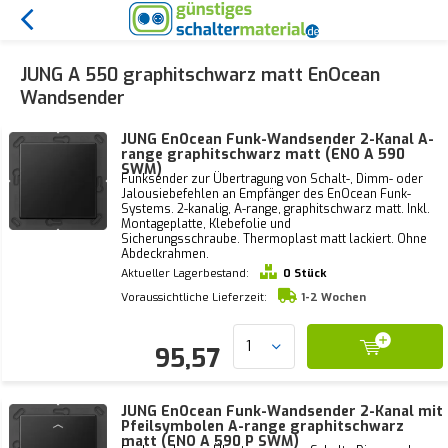
JUNG A 550 graphitschwarz matt EnOcean
Wandsender
JUNG EnOcean Funk-Wandsender 2-Kanal A-
range graphitschwarz matt (ENO A 590
SWM)
Funksender zur Übertragung von Schalt-, Dimm- oder
Jalousiebefehlen an Empfänger des EnOcean Funk-
Systems. 2-kanalig, A-range, graphitschwarz matt. Inkl.
Montageplatte, Klebefolie und
Sicherungsschraube. Thermoplast matt lackiert. Ohne
Abdeckrahmen.
Aktueller Lagerbestand:
0 Stück
Voraussichtliche Lieferzeit:
1-2 Wochen
95,57
JUNG EnOcean Funk-Wandsender 2-Kanal mit
Pfeilsymbolen A-range graphitschwarz
matt (ENO A 590 P SWM)