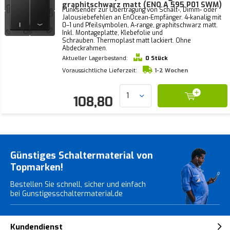
graphitschwarz matt (ENO A 595 P01 SWM)
Funksender zur Übertragung von Schalt-, Dimm- oder
Jalousiebefehlen an EnOcean-Empfänger. 4-kanalig mit
0–1 und Pfeilsymbolen, A-range, graphitschwarz matt.
Inkl. Montageplatte, Klebefolie und
Schrauben. Thermoplast matt lackiert. Ohne
Abdeckrahmen.
Aktueller Lagerbestand:
0 Stück
Voraussichtliche Lieferzeit:
1-2 Wochen
108,80
Günstiges Schaltermaterial von
Topmarken!
Bestellen Sie schnell, sicher und einfach
bei Gunstigesschaltermaterial.de
Kundendienst