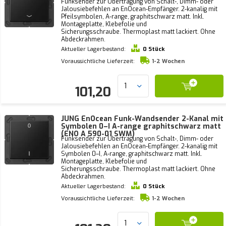
Funksender zur Übertragung von Schalt-, Dimm- oder
Jalousiebefehlen an EnOcean-Empfänger. 2-kanalig mit
Pfeilsymbolen, A-range, graphitschwarz matt. Inkl.
Montageplatte, Klebefolie und
Sicherungsschraube. Thermoplast matt lackiert. Ohne
Abdeckrahmen.
Aktueller Lagerbestand:
0 Stück
Voraussichtliche Lieferzeit:
1-2 Wochen
101,20
JUNG EnOcean Funk-Wandsender 2-Kanal mit
Symbolen 0–I A-range graphitschwarz matt
(ENO A 590-01 SWM)
Funksender zur Übertragung von Schalt-, Dimm- oder
Jalousiebefehlen an EnOcean-Empfänger. 2-kanalig mit
Symbolen 0–I, A-range, graphitschwarz matt. Inkl.
Montageplatte, Klebefolie und
Sicherungsschraube. Thermoplast matt lackiert. Ohne
Abdeckrahmen.
Aktueller Lagerbestand:
0 Stück
Voraussichtliche Lieferzeit:
1-2 Wochen