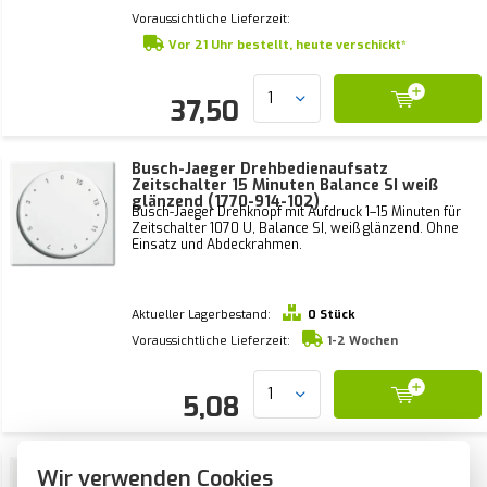
Voraussichtliche Lieferzeit:
Vor 21 Uhr bestellt, heute verschickt*
37,50
Busch-Jaeger Drehbedienaufsatz
Zeitschalter 15 Minuten Balance SI weiß
glänzend (1770-914-102)
Busch-Jaeger Drehknopf mit Aufdruck 1–15 Minuten für
Zeitschalter 1070 U, Balance SI, weiß glänzend. Ohne
Einsatz und Abdeckrahmen.
Aktueller Lagerbestand:
0 Stück
Voraussichtliche Lieferzeit:
1-2 Wochen
5,08
Busch-Jaeger Drehbedienaufsatz
Wir verwenden Cookies
Zeitschalter 120 Minuten Balance SI weiß