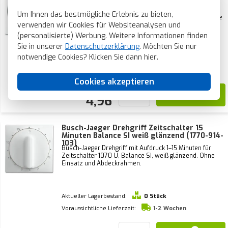
glänzend (1771-914-102)
Busch-Jaeger Drehknopf mit Aufdruck 10 - 120 Minuten
Um Ihnen das bestmögliche Erlebnis zu bieten,
für Zeitschalter 1071 U, Balance SI, weiß glänzend. Ohne
verwenden wir Cookies für Websiteanalysen und
Einsatz und Abdeckrahmen.
(personalisierte) Werbung. Weitere Informationen finden
Sie in unserer
Aktueller Lagerbestand:
Datenschutzerklärung
. Möchten Sie nur
7 Stück
notwendige Cookies? Klicken Sie dann
hier
.
Voraussichtliche Lieferzeit:
Vor 21 Uhr bestellt, heute verschickt*
Cookies akzeptieren
4,96
Busch-Jaeger Drehgriff Zeitschalter 15
Minuten Balance SI weiß glänzend (1770-914-
103)
Busch-Jaeger Drehgriff mit Aufdruck 1–15 Minuten für
Zeitschalter 1070 U, Balance SI, weiß glänzend. Ohne
Einsatz und Abdeckrahmen.
Aktueller Lagerbestand:
0 Stück
Voraussichtliche Lieferzeit:
1-2 Wochen