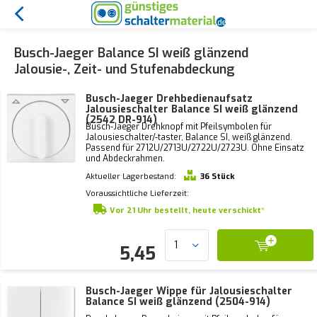
Busch-Jaeger Balance SI weiß glänzend
Jalousie-, Zeit- und Stufenabdeckung
Busch-Jaeger Drehbedienaufsatz
Jalousieschalter Balance SI weiß glänzend
(2542 DR-914)
Busch-Jaeger Drehknopf mit Pfeilsymbolen für
Jalousieschalter/-taster, Balance SI, weiß glänzend.
Passend für 2712U/2713U/2722U/2723U. Ohne Einsatz
und Abdeckrahmen.
Aktueller Lagerbestand:
36 Stück
Voraussichtliche Lieferzeit:
Vor 21 Uhr bestellt, heute verschickt*
5,45
Busch-Jaeger Wippe für Jalousieschalter
Balance SI weiß glänzend (2504-914)