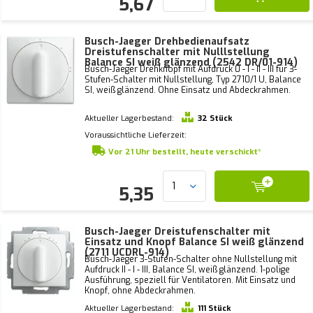
5,67
Busch-Jaeger Drehbedienaufsatz
Dreistufenschalter mit Nulllstellung
Balance SI weiß glänzend (2542 DR/01-914)
Busch-Jaeger Drehknopf mit Aufdruck 0 - I - II - III für 3-
Stufen-Schalter mit Nullstellung, Typ 2710/1 U, Balance
SI, weiß glänzend. Ohne Einsatz und Abdeckrahmen.
Aktueller Lagerbestand:
32 Stück
Voraussichtliche Lieferzeit:
Vor 21 Uhr bestellt, heute verschickt*
5,35
Busch-Jaeger Dreistufenschalter mit
Einsatz und Knopf Balance SI weiß glänzend
(2711 UCDRL-914)
Busch-Jaeger 3-Stufen-Schalter ohne Nullstellung mit
Aufdruck II - I - III, Balance SI, weiß glänzend. 1-polige
Ausführung, speziell für Ventilatoren. Mit Einsatz und
Knopf, ohne Abdeckrahmen.
Aktueller Lagerbestand:
111 Stück