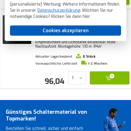
82,85
(personalisierte) Werbung. Weitere Informationen finden
Sie in unserer
Datenschutzerklärung
. Möchten Sie nur
notwendige Cookies? Klicken Sie dann
hier
.
JUNG Bewegungsmelderaufsatz Standard
IP44 LS990 graphitschwarz matt (LS 17180
WU SWM)
JUNG Bewegungsmelder-Aufsatz für Basiselement
Cookies akzeptieren
(exkl.), LS 990, graphitschwarz matt. Schaltet/dimmt
Licht basierend auf Bewegung und Umgebungslicht.
Empfindlichkeit und Lichtstärke einstellbar, feste
Nachlaufzeit. Montagehöhe: 1,10 m. IP44*.
Aktueller Lagerbestand:
0 Stück
Voraussichtliche Lieferzeit:
1-2 Wochen
96,04
Günstiges Schaltermaterial von
Topmarken!
Bestellen Sie schnell, sicher und einfach