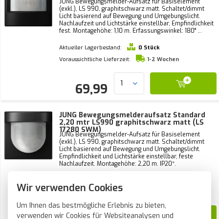
JUNG Bewegungsmelder-Aufsatz für Basiselement
(exkl.), LS 990, graphitschwarz matt. Schaltet/dimmt
Licht basierend auf Bewegung und Umgebungslicht.
Nachlaufzeit und Lichtstärke einstellbar, Empfindlichkeit
fest. Montagehöhe: 1,10 m. Erfassungswinkel: 180° ...
Aktueller Lagerbestand:
0 Stück
Voraussichtliche Lieferzeit:
1-2 Wochen
69,99
JUNG Bewegungsmelderaufsatz Standard
2,20 mtr LS990 graphitschwarz matt (LS
17280 SWM)
JUNG Bewegungsmelder-Aufsatz für Basiselement
(exkl.), LS 990, graphitschwarz matt. Schaltet/dimmt
Licht basierend auf Bewegung und Umgebungslicht.
Empfindlichkeit und Lichtstärke einstellbar, feste
Nachlaufzeit. Montagehöhe: 2,20 m. IP20*.
Aktueller Lagerbestand:
0 Stück
Wir verwenden Cookies
Voraussichtliche Lieferzeit:
1-2 Wochen
Um Ihnen das bestmögliche Erlebnis zu bieten,
verwenden wir Cookies für Websiteanalysen und