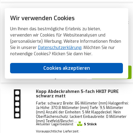
Kopp Abdeckrahmen 4-fach HK07 PURE
schwarz matt
Wir verwenden Cookies
Farbe: schwarz Breite: 86 Millimeter (mm) Halogenfrei:
Ja Höhe: 299,6 Millimeter (mm) Tiefe: 9,5 Millimeter
Um Ihnen das bestmögliche Erlebnis zu bieten,
(mm) Anzahl der Einheiten: 4 Mit Klappdeckel: Nein
verwenden wir Cookies für Websiteanalysen und
Oberflächenschutz: lackiert Einbaubreite: 0 Millimeter
(mm) Textfeld/Beschri ...
(personalisierte) Werbung. Weitere Informationen finden
Aktueller Lagerbestand:
8 Stück
Sie in unserer
Datenschutzerklärung
. Möchten Sie nur
Voraussichtliche Lieferzeit:
notwendige Cookies? Klicken Sie dann
hier
.
Vor 21 Uhr bestellt, heute verschickt*
Cookies akzeptieren
12,30
Kopp Abdeckrahmen 5-fach HK07 PURE
schwarz matt
Farbe: schwarz Breite: 86 Millimeter (mm) Halogenfrei:
Ja Höhe: 370,8 Millimeter (mm) Tiefe: 9,5 Millimeter
(mm) Anzahl der Einheiten: 5 Mit Klappdeckel: Nein
Oberflächenschutz: lackiert Einbaubreite: 0 Millimeter
(mm) Textfeld/Beschri ...
Aktueller Lagerbestand:
5 Stück
Voraussichtliche Lieferzeit: