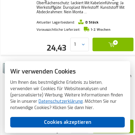
Oberflächenschutz: lackiert Mit Kabeleinführung: Ja
Werkstoffgüte: Duroplast Werkstoff: Kunststoff Mit
Abdeckrahmen: Nein Monta ...
Aktueller Lagerbestand:
0 Stück
Voraussichtliche Lieferzeit:
1-2 Wochen
24,43
Berker Aufputz-Gehäuse 3-fach Q1
aluminium (10316084)
Wir verwenden Cookies
Zusammenstellung: Aufputz-Rahmen Farbe: Aluminium
Halogenfrei: Ja Anzahl der Einheiten: 3 Schlagfest: Nein
Um Ihnen das bestmögliche Erlebnis zu bieten,
Oberflächenschutz: lackiert Mit Kabeleinführung: Ja
verwenden wir Cookies für Websiteanalysen und
Werkstoffgüte: Duroplast Werkstoff: Kunststoff Mit
Abdeckrahmen: Nein Monta ...
(personalisierte) Werbung. Weitere Informationen finden
Sie in unserer
Datenschutzerklärung
. Möchten Sie nur
Aktueller Lagerbestand:
0 Stück
notwendige Cookies? Klicken Sie dann
hier
.
Voraussichtliche Lieferzeit:
1-2 Wochen
Cookies akzeptieren
35,76