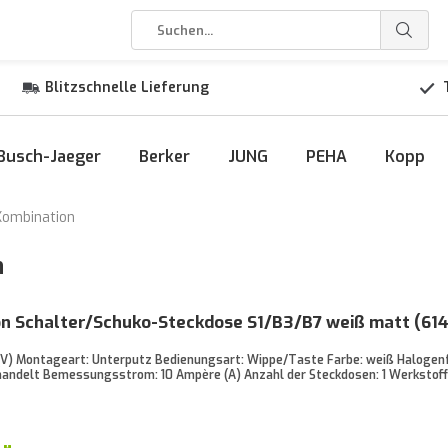
Blitzschnelle Lieferung
Busch-Jaeger
Berker
JUNG
PEHA
Kopp
Kombination
n
n Schalter/Schuko-Steckdose S1/B3/B7 weiß matt (61
V) Montageart: Unterputz Bedienungsart: Wippe/Taste Farbe: weiß Halogenfr
andelt Bemessungsstrom: 10 Ampère (A) Anzahl der Steckdosen: 1 Werkstoffg