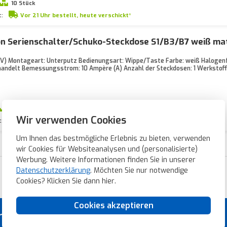
10 Stück
t:
Vor 21 Uhr bestellt, heute verschickt*
n Serienschalter/Schuko-Steckdose S1/B3/B7 weiß ma
V) Montageart: Unterputz Bedienungsart: Wippe/Taste Farbe: weiß Halogenfr
andelt Bemessungsstrom: 10 Ampère (A) Anzahl der Steckdosen: 1 Werkstof
2 Stück
Wir verwenden Cookies
t:
Vor 21 Uhr bestellt, heute verschickt*
Um Ihnen das bestmögliche Erlebnis zu bieten, verwenden
wir Cookies für Websiteanalysen und (personalisierte)
Werbung. Weitere Informationen finden Sie in unserer
Datenschutzerklärung
. Möchten Sie nur notwendige
Blitzschnelle Lieferung
Cookies? Klicken Sie dann
hier
.
Cookies akzeptieren
rial von Topmarken!