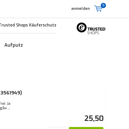
0
anmelden
Trusted Shops Käuferschutz
Aufputz
43561949)
ei: Ja
&u ...
25,50