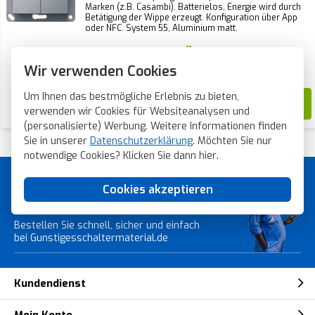
Marken (z.B. Casambi). Batterielos, Energie wird durch
Betätigung der Wippe erzeugt. Konfiguration über App
oder NFC. System 55, Aluminium matt.
Aktueller Lagerbestand:
0 Stück
Wir verwenden Cookies
Voraussichtliche Lieferzeit:
1-2 Wochen
Um Ihnen das bestmögliche Erlebnis zu bieten,
82,99
verwenden wir Cookies für Websiteanalysen und
(personalisierte) Werbung. Weitere Informationen finden
Sie in unserer
Datenschutzerklärung
. Möchten Sie nur
notwendige Cookies? Klicken Sie dann
hier
.
Günstiges Schaltermaterial von
Cookies akzeptieren
Topmarken!
Bestellen Sie schnell, sicher und einfach
bei Gunstigesschaltermaterial.de
Kundendienst
Mein Konto