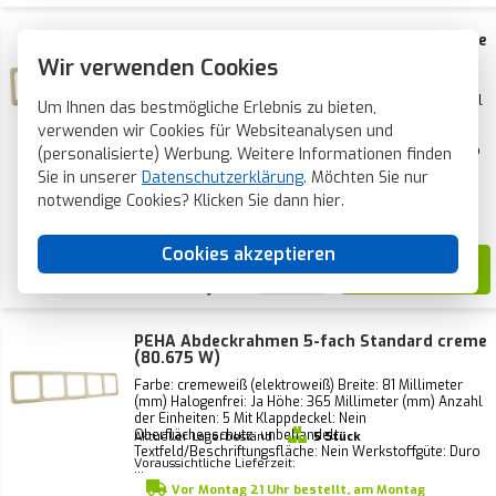
PEHA Abdeckrahmen 4-fach Standard creme
(80.674 W)
Wir verwenden Cookies
Farbe: cremeweiß (elektroweiß) Breite: 81 Millimeter
(mm) Halogenfrei: Ja Höhe: 294 Millimeter (mm) Anzahl
Um Ihnen das bestmögliche Erlebnis zu bieten,
der Einheiten: 4 Mit Klappdeckel: Nein
verwenden wir Cookies für Websiteanalysen und
Oberflächenschutz: unbehandelt
Aktueller Lagerbestand:
32 Stück
Textfeld/Beschriftungsfläche: Nein Werkstoffgüte: Duro
(personalisierte) Werbung. Weitere Informationen finden
Voraussichtliche Lieferzeit:
...
Sie in unserer
Datenschutzerklärung
. Möchten Sie nur
Vor Montag 21 Uhr bestellt, am Montag
notwendige Cookies? Klicken Sie dann
hier
.
verschickt*
Cookies akzeptieren
8,70
PEHA Abdeckrahmen 5-fach Standard creme
(80.675 W)
Farbe: cremeweiß (elektroweiß) Breite: 81 Millimeter
(mm) Halogenfrei: Ja Höhe: 365 Millimeter (mm) Anzahl
der Einheiten: 5 Mit Klappdeckel: Nein
Oberflächenschutz: unbehandelt
Aktueller Lagerbestand:
5 Stück
Textfeld/Beschriftungsfläche: Nein Werkstoffgüte: Duro
Voraussichtliche Lieferzeit:
...
Vor Montag 21 Uhr bestellt, am Montag