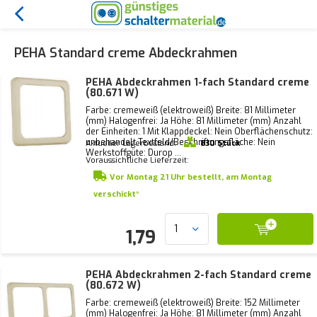
PEHA Standard creme Abdeckrahmen
PEHA Abdeckrahmen 1-fach Standard creme
(80.671 W)
Farbe: cremeweiß (elektroweiß) Breite: 81 Millimeter
(mm) Halogenfrei: Ja Höhe: 81 Millimeter (mm) Anzahl
der Einheiten: 1 Mit Klappdeckel: Nein Oberflächenschutz:
unbehandelt Textfeld/Beschriftungsfläche: Nein
Aktueller Lagerbestand:
830 Stück
Werkstoffgüte: Durop ...
Voraussichtliche Lieferzeit:
Vor Montag 21 Uhr bestellt, am Montag
verschickt*
1,79
PEHA Abdeckrahmen 2-fach Standard creme
(80.672 W)
Farbe: cremeweiß (elektroweiß) Breite: 152 Millimeter
(mm) Halogenfrei: Ja Höhe: 81 Millimeter (mm) Anzahl