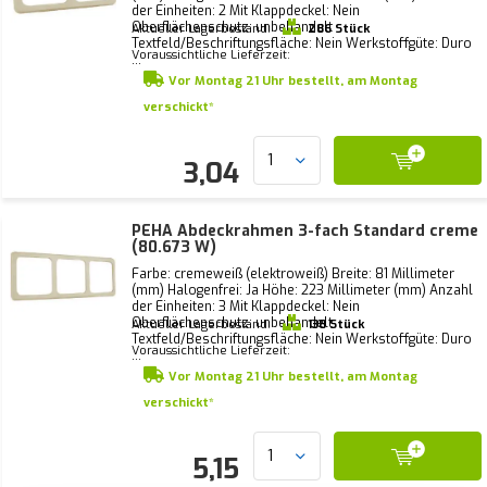
der Einheiten: 2 Mit Klappdeckel: Nein
Oberflächenschutz: unbehandelt
Aktueller Lagerbestand:
286 Stück
Textfeld/Beschriftungsfläche: Nein Werkstoffgüte: Duro
Voraussichtliche Lieferzeit:
...
Vor Montag 21 Uhr bestellt, am Montag
verschickt*
3,04
PEHA Abdeckrahmen 3-fach Standard creme
(80.673 W)
Farbe: cremeweiß (elektroweiß) Breite: 81 Millimeter
(mm) Halogenfrei: Ja Höhe: 223 Millimeter (mm) Anzahl
der Einheiten: 3 Mit Klappdeckel: Nein
Oberflächenschutz: unbehandelt
Aktueller Lagerbestand:
138 Stück
Textfeld/Beschriftungsfläche: Nein Werkstoffgüte: Duro
Voraussichtliche Lieferzeit:
...
Vor Montag 21 Uhr bestellt, am Montag
verschickt*
5,15