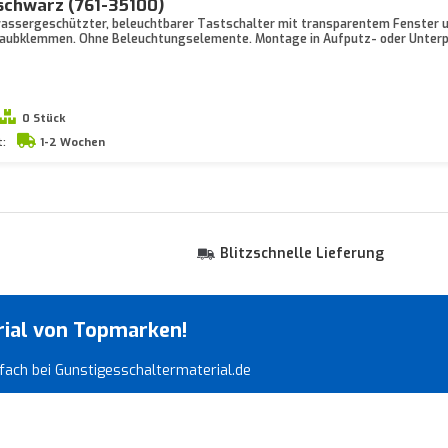
chwarz (761-35100)
wassergeschützter, beleuchtbarer Tastschalter mit transparentem Fenster u
raubklemmen. Ohne Beleuchtungselemente. Montage in Aufputz- oder Unterp
0 Stück
t:
1-2 Wochen
Blitzschnelle Lieferung
rial von Topmarken!
infach bei Gunstigesschaltermaterial.de