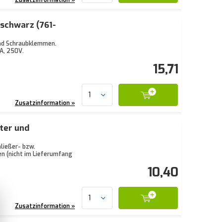
 schwarz (761-
und Schraubklemmen.
A, 250V.
15,71
Zusatzinformation »
ter und
ließer- bzw.
n (nicht im Lieferumfang
10,40
Zusatzinformation »