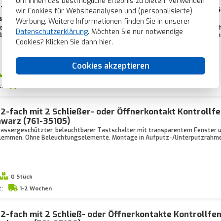
Um Ihnen das bestmögliche Erlebnis zu bieten, verwenden
 1-fach mit Schließer- oder Öffnerkontakt Kontrollfens
wir Cookies für Websiteanalysen und (personalisierte)
chwarz (761-30000)
Werbung. Weitere Informationen finden Sie in unserer
eschützter, beleuchtbarer Tastschalter mit transparentem Fenster und 1 Sch
Datenschutzerklärung
. Möchten Sie nur notwendige
aubklemmen. Ohne Beleuchtungselemente. Montage in Aufputz-/Unterputzrah
Cookies? Klicken Sie dann
hier
.
Cookies akzeptieren
3 Stück
t:
Vor 21 Uhr bestellt, heute verschickt*
 2-fach mit 2 Schließer- oder Öffnerkontakt Kontrollf
warz (761-35105)
wassergeschützter, beleuchtbarer Tastschalter mit transparentem Fenster u
kklemmen. Ohne Beleuchtungselemente. Montage in Aufputz-/Unterputzrahme
0 Stück
t:
1-2 Wochen
 2-fach mit 2 Schließ- oder Öffnerkontakte Kontrollfe