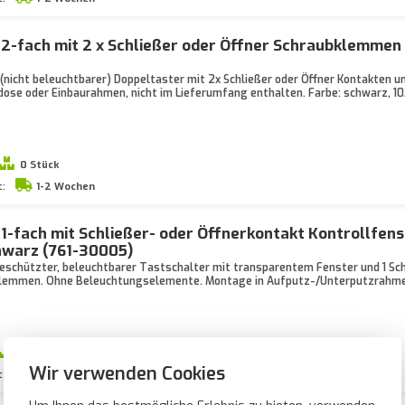
 2-fach mit 2 x Schließer oder Öffner Schraubklemmen
 (nicht beleuchtbarer) Doppeltaster mit 2x Schließer oder Öffner Kontakten 
dose oder Einbaurahmen, nicht im Lieferumfang enthalten. Farbe: schwarz, 10
0 Stück
t:
1-2 Wochen
 1-fach mit Schließer- oder Öffnerkontakt Kontrollfens
warz (761-30005)
eschützter, beleuchtbarer Tastschalter mit transparentem Fenster und 1 Sch
kklemmen. Ohne Beleuchtungselemente. Montage in Aufputz-/Unterputzrahme
0 Stück
Wir verwenden Cookies
t:
1-2 Wochen