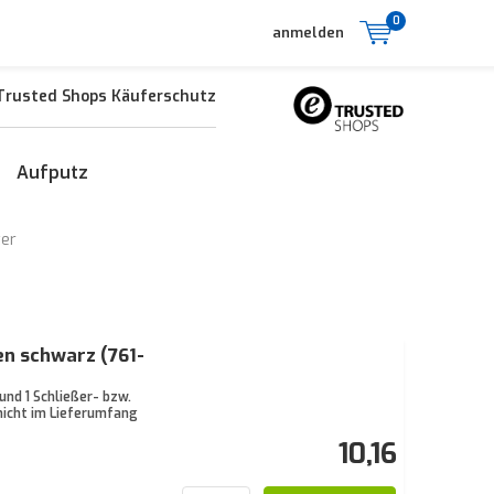
0
anmelden
Trusted Shops Käuferschutz
Aufputz
er
en schwarz (761-
nd 1 Schließer- bzw.
nicht im Lieferumfang
10,16