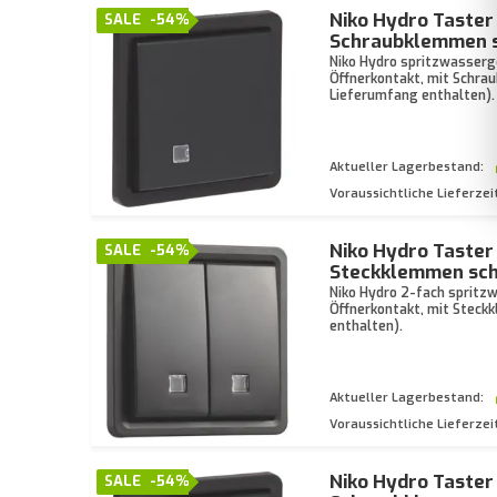
Niko Hydro Taster
SALE
-54%
Schraubklemmen s
Niko Hydro spritzwasserg
Öffnerkontakt, mit Schr
Lieferumfang enthalten).
Aktueller Lagerbestand:
Voraussichtliche Lieferzei
Niko Hydro Taster
SALE
-54%
Steckklemmen sch
Niko Hydro 2-fach spritz
Öffnerkontakt, mit Stec
enthalten).
Aktueller Lagerbestand:
Voraussichtliche Lieferzei
Niko Hydro Taster
SALE
-54%