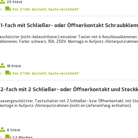
25 Stück
t:
Vor 21 Uhr bestellt, heute verschickt*
 1-fach mit Schließer- oder Öffnerkontakt Schraubkl
eschützter (nicht-beleuchtbarer) einzelner Taster mit 4 Anschlussklemmen u
bklemmen. Farbe: schwarz, 10A, 250V. Montage in Aufputz-/Unterputzrahmen
18 Stück
t:
Vor 21 Uhr bestellt, heute verschickt*
 2-fach mit 2 Schließer- oder Öffnerkontakt und Ste
wassergeschützter, Tastschalter mit 2 Schließer- bzw. Öffnerkontakt, mit S
ontage in Aufputz-/Unterputzrahmen (nicht im Lieferumfang enthalten).
0 Stück
t:
1-2 Wochen