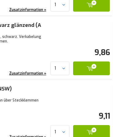
Zusatzinformation »
warz glänzend (A
, schwarz. Verkabelung
hmen.
9,86
Zusatzinformation »
 NSW)
ann über Steckklemmen
9,11
Zusatzinformation »