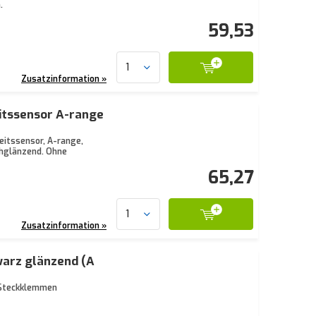
.
59,53
Zusatzinformation »
itssensor A-range
eitssensor, A-range,
chglänzend. Ohne
65,27
Zusatzinformation »
arz glänzend (A
 Steckklemmen