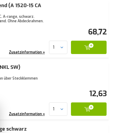
nd (A 1520-15 CA
. A-range, schwarz.
zend. Ohne Abdeckrahmen.
68,72
Zusatzinformation »
 NKL SW)
ann über Steckklemmen
12,63
Zusatzinformation »
ge schwarz