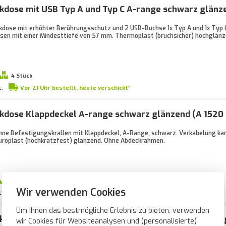
dose mit USB Typ A und Typ C A-range schwarz glänze
dose mit erhöhter Berührungsschutz und 2 USB-Buchse 1x Typ A und 1x Typ C
sen mit einer Mindesttiefe von 57 mm. Thermoplast (bruchsicher) hochglän
4 Stück
t:
Vor 21 Uhr bestellt, heute verschickt*
kdose Klappdeckel A-range schwarz glänzend (A 1520
ne Befestigungskrallen mit Klappdeckel, A-Range, schwarz. Verkabelung k
roplast (hochkratzfest) glänzend. Ohne Abdeckrahmen.
95 Stück
Wir verwenden Cookies
t:
Vor 21 Uhr bestellt, heute verschickt*
Um Ihnen das bestmögliche Erlebnis zu bieten, verwenden
kdose erhöhtem Berührungsschutz Klappdeckel A-ran
wir Cookies für Websiteanalysen und (personalisierte)