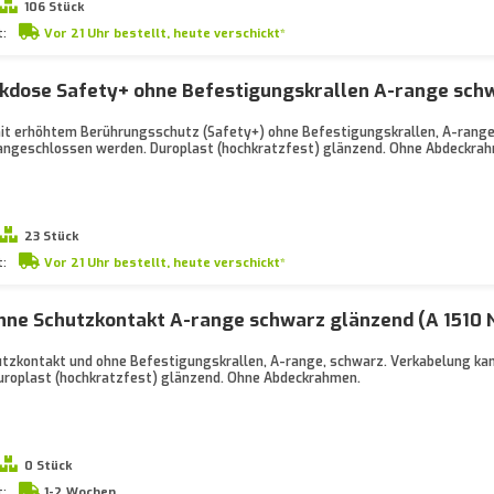
106 Stück
t:
Vor 21 Uhr bestellt, heute verschickt*
kdose Safety+ ohne Befestigungskrallen A-range sch
t erhöhtem Berührungsschutz (Safety+) ohne Befestigungskrallen, A-range
angeschlossen werden. Duroplast (hochkratzfest) glänzend. Ohne Abdeckra
23 Stück
t:
Vor 21 Uhr bestellt, heute verschickt*
hne Schutzkontakt A-range schwarz glänzend (A 1510
tzkontakt und ohne Befestigungskrallen, A-range, schwarz. Verkabelung k
roplast (hochkratzfest) glänzend. Ohne Abdeckrahmen.
0 Stück
t:
1-2 Wochen