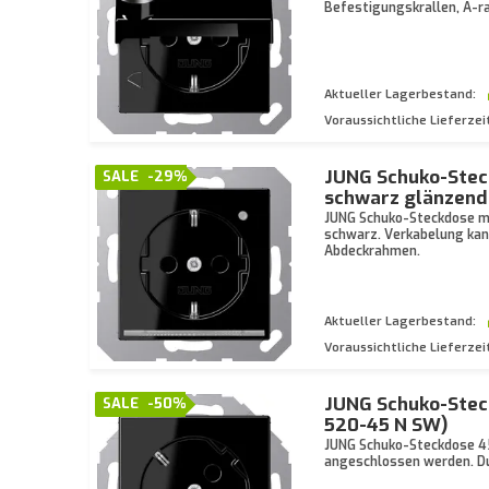
Befestigungskrallen, A-r
Aktueller Lagerbestand:
Voraussichtliche Lieferzei
JUNG Schuko-Steck
SALE
-29%
schwarz glänzend
JUNG Schuko-Steckdose mi
schwarz. Verkabelung ka
Abdeckrahmen.
Aktueller Lagerbestand:
Voraussichtliche Lieferzei
JUNG Schuko-Stec
SALE
-50%
520-45 N SW)
JUNG Schuko-Steckdose 45
angeschlossen werden. Du