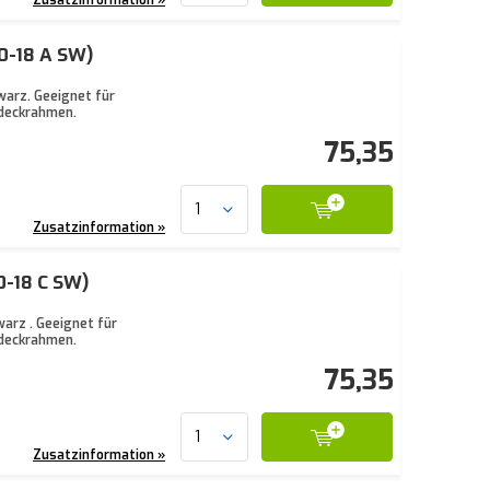
0-18 A SW)
arz. Geeignet für
bdeckrahmen.
75,35
Zusatzinformation »
0-18 C SW)
arz . Geeignet für
bdeckrahmen.
75,35
Zusatzinformation »