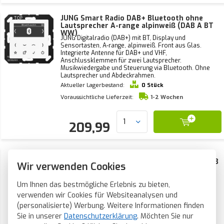
JUNG Smart Radio DAB+ Bluetooth ohne
Lautsprecher A-range alpinweiß (DAB A BT
WW)
JUNG Digitalradio (DAB+) mit BT, Display und
Sensortasten, A-range, alpinweiß. Front aus Glas.
Integrierte Antenne für DAB+ und VHF,
Anschlussklemmen für zwei Lautsprecher.
Musikwiedergabe und Steuerung via Bluetooth. Ohne
Lautsprecher und Abdeckrahmen.
Aktueller Lagerbestand:
0 Stück
Voraussichtliche Lieferzeit:
1-2 Wochen
209,99
JUNG Smart Radio DAB+ Bluetooth Set mit
einem Lautsprecher A-range alpinweiß (DAB
Wir verwenden Cookies
A1 BT WW)
JUNG Digitalradio (DAB+) mit BT, Display, Sensortasten,
mit einem Lautsprecher, A-range, alpinweiß. Front aus
Um Ihnen das bestmögliche Erlebnis zu bieten,
Glas. Integrierte Antenne für DAB+ und VHF,
verwenden wir Cookies für Websiteanalysen und
Anschlussklemmen für 2 Lautsprecher.
Musikwiedergabe und Steuerung via Bluetooth. Ohne
(personalisierte) Werbung. Weitere Informationen finden
Abdeckrahmen.
Sie in unserer
Datenschutzerklärung
. Möchten Sie nur
Aktueller Lagerbestand:
0 Stück