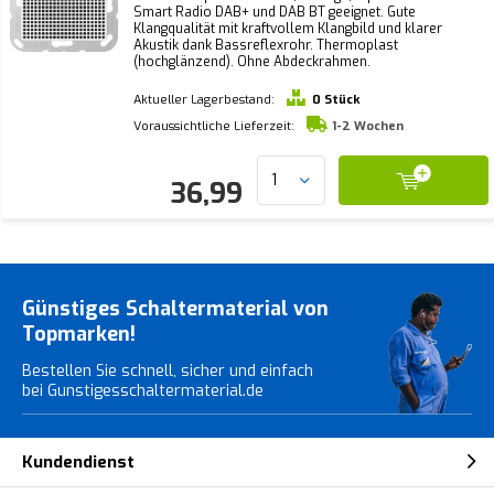
Smart Radio DAB+ und DAB BT geeignet. Gute
Klangqualität mit kraftvollem Klangbild und klarer
Akustik dank Bassreflexrohr. Thermoplast
(hochglänzend). Ohne Abdeckrahmen.
Aktueller Lagerbestand:
0 Stück
Voraussichtliche Lieferzeit:
1-2 Wochen
36,99
Günstiges Schaltermaterial von
Topmarken!
Bestellen Sie schnell, sicher und einfach
bei Gunstigesschaltermaterial.de
Kundendienst