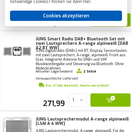
notwendige Cookies? Klicken Sie dann
hier
.
Voraussichtliche Lieferzeit:
1-2 Wochen
Cookies akzeptieren
239,99
JUNG Smart Radio DAB+ Bluetooth Set mit
zwei Lautsprechern A-range alpinweiß (DAB
A2 BT WW)
JUNG Digitalradio (DAB+) mit BT, Display, Sensortasten,
mit zwei Lautsprechern, A-range, alpinweiß. Front aus
Glas. Integrierte Antenne für DAB+ und VHF.
Musikwiedergabe und Steuerung via Bluetooth. Ohne
Abdeckrahmen.
Aktueller Lagerbestand:
2 Stück
Voraussichtliche Lieferzeit:
Vor 21 Uhr bestellt, heute verschickt*
271,99
JUNG Lautsprechermodul A-range alpinweiß
(LSM A 4 WW)
JUNG Lautsprechermodul, A-range, alpinweiß. Für die