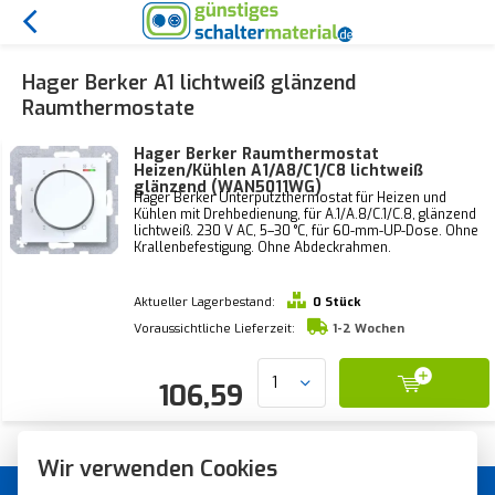
Hager Berker A1 lichtweiß glänzend
Raumthermostate
Hager Berker Raumthermostat
Heizen/Kühlen A1/A8/C1/C8 lichtweiß
glänzend (WAN5011WG)
Hager Berker Unterputzthermostat für Heizen und
Kühlen mit Drehbedienung, für A.1/A.8/C.1/C.8, glänzend
lichtweiß. 230 V AC, 5–30 °C, für 60-mm-UP-Dose. Ohne
Krallenbefestigung. Ohne Abdeckrahmen.
Aktueller Lagerbestand:
0 Stück
Voraussichtliche Lieferzeit:
1-2 Wochen
106,59
Wir verwenden Cookies