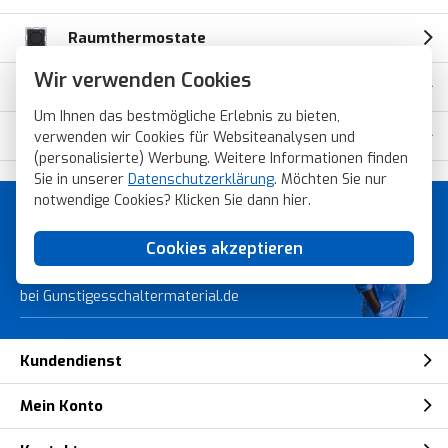
Raumthermostate
Wir verwenden Cookies
Bewegungsmelder
Um Ihnen das bestmögliche Erlebnis zu bieten,
IP44-Dichtungsset
verwenden wir Cookies für Websiteanalysen und
(personalisierte) Werbung. Weitere Informationen finden
Sie in unserer
Datenschutzerklärung
. Möchten Sie nur
notwendige Cookies? Klicken Sie dann
hier
.
Günstiges Schaltermaterial von
Topmarken!
Cookies akzeptieren
Bestellen Sie schnell, sicher und einfach
bei Gunstigesschaltermaterial.de
Kundendienst
Mein Konto