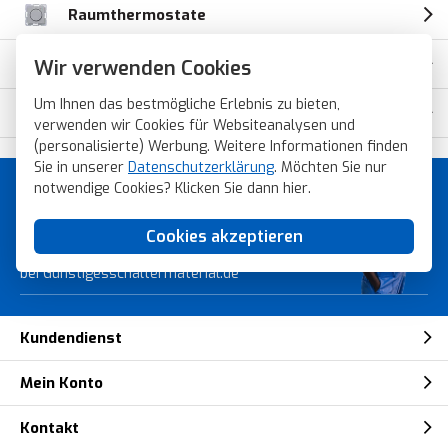
Raumthermostate
Bewegungsmelder
Wir verwenden Cookies
Um Ihnen das bestmögliche Erlebnis zu bieten,
IP44-Dichtungsset
verwenden wir Cookies für Websiteanalysen und
(personalisierte) Werbung. Weitere Informationen finden
Sie in unserer
Datenschutzerklärung
. Möchten Sie nur
notwendige Cookies? Klicken Sie dann
hier
.
Günstiges Schaltermaterial von
Topmarken!
Cookies akzeptieren
Bestellen Sie schnell, sicher und einfach
bei Gunstigesschaltermaterial.de
Kundendienst
Mein Konto
Kontakt