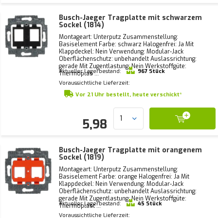
Busch-Jaeger Tragplatte mit schwarzem
Sockel (1814)
Montageart: Unterputz Zusammenstellung:
Basiselement Farbe: schwarz Halogenfrei: Ja Mit
Klappdeckel: Nein Verwendung: Modular-Jack
Oberflächenschutz: unbehandelt Auslassrichtung:
gerade Mit Zugentlastung: Nein Werkstoffgüte:
Aktueller Lagerbestand:
967 Stück
Thermoplas ...
Voraussichtliche Lieferzeit:
Vor 21 Uhr bestellt, heute verschickt*
5,98
Busch-Jaeger Tragplatte mit orangenem
Sockel (1819)
Montageart: Unterputz Zusammenstellung:
Basiselement Farbe: orange Halogenfrei: Ja Mit
Klappdeckel: Nein Verwendung: Modular-Jack
Oberflächenschutz: unbehandelt Auslassrichtung:
gerade Mit Zugentlastung: Nein Werkstoffgüte:
Aktueller Lagerbestand:
45 Stück
Thermoplast ...
Voraussichtliche Lieferzeit: