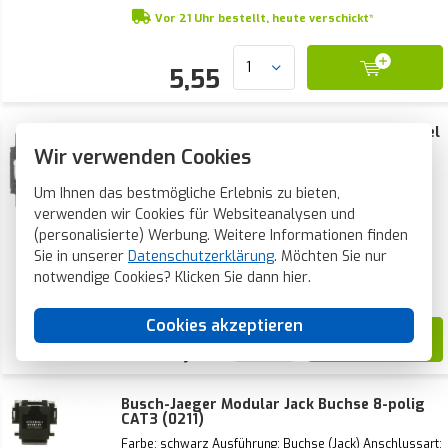
Vor 21 Uhr bestellt, heute verschickt*
5,55
Busch-Jaeger Tragplatte mit grauem Sockel
(1820)
Wir verwenden Cookies
Montageart: Unterputz Zusammenstellung:
Basiselement Farbe: grau Halogenfrei: Ja Mit
Um Ihnen das bestmögliche Erlebnis zu bieten,
Klappdeckel: Nein Verwendung: Modular-Jack
verwenden wir Cookies für Websiteanalysen und
Oberflächenschutz: unbehandelt Auslassrichtung:
gerade Mit Zugentlastung: Nein Werkstoffgüte:
(personalisierte) Werbung. Weitere Informationen finden
Aktueller Lagerbestand:
88 Stück
Thermoplast B ...
Sie in unserer
Datenschutzerklärung
. Möchten Sie nur
Voraussichtliche Lieferzeit:
notwendige Cookies? Klicken Sie dann
hier
.
Vor 21 Uhr bestellt, heute verschickt*
Cookies akzeptieren
5,50
Busch-Jaeger Modular Jack Buchse 8-polig
CAT3 (0211)
Farbe: schwarz Ausführung: Buchse (Jack) Anschlussart: