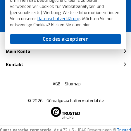
Um Ihnen das bestmögliche Erlebnis zu bieten,
Topmarken!
verwenden wir Cookies für Websiteanalysen und
(personalisierte) Werbung. Weitere Informationen finden
Bestellen Sie schnell, sicher und einfach
Sie in unserer
Datenschutzerklärung
. Möchten Sie nur
bei Gunstigesschaltermaterial.de
notwendige Cookies? Klicken Sie dann
hier
.
Kundendienst
Cookies akzeptieren
Mein Konto
Kontakt
AGB
Sitemap
© 2026 -
Günstigesschaltermaterial.de
Gunstigesschaltermaterial.de
4.72
/
5
-
1046
Bewertungen @
Trusted