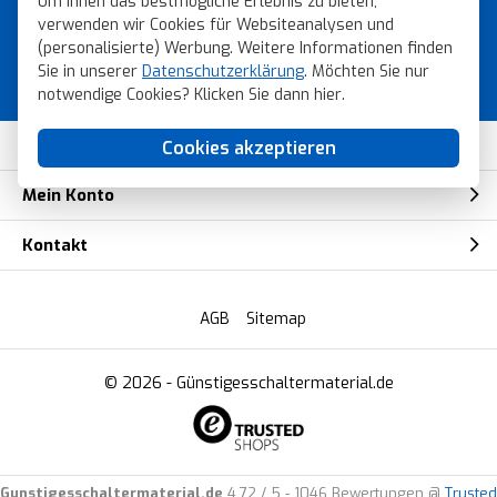
Um Ihnen das bestmögliche Erlebnis zu bieten,
Topmarken!
verwenden wir Cookies für Websiteanalysen und
(personalisierte) Werbung. Weitere Informationen finden
Bestellen Sie schnell, sicher und einfach
Sie in unserer
Datenschutzerklärung
. Möchten Sie nur
bei Gunstigesschaltermaterial.de
notwendige Cookies? Klicken Sie dann
hier
.
Kundendienst
Cookies akzeptieren
Mein Konto
Kontakt
AGB
Sitemap
© 2026 -
Günstigesschaltermaterial.de
Gunstigesschaltermaterial.de
4.72
/
5
-
1046
Bewertungen @
Trusted