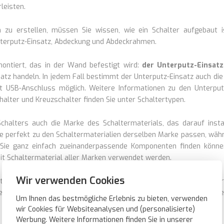
leisten.
 zu erstellen, müssen Sie wissen, wie ein Schalter aufgebaut i
nterputz-Einsatz, Abdeckung und Abdeckrahmen.
montiert, das in der Wand befestigt wird:
der Unterputz-Einsatz
satz handeln. In jedem Fall bestimmt der Unterputz-Einsatz auch die
t USB-Anschluss möglich. Weitere Informationen zu den Unterputz-
lter und Kreuzschalter finden Sie unter Schaltertypen.
halters auch die Marke des Schaltermaterials, das darauf insta
sie perfekt zu den Schaltermaterialien derselben Marke passen, w
 Sie ganz einfach zueinanderpassende Komponenten finden können
t Schaltermaterial aller Marken verwendet werden.
Wir verwenden Cookies
erputz-Einsatz befestigt. Dabei kann es sich um eine Wippe oder
iese z. B. über einer Antennen-/Koaxial-Steckdose oder einer RJ45
Um Ihnen das bestmögliche Erlebnis zu bieten, verwenden
wir Cookies für Websiteanalysen und (personalisierte)
Werbung. Weitere Informationen finden Sie in unserer