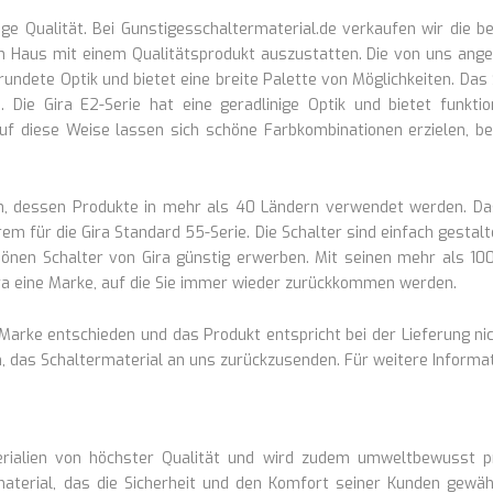
ige Qualität. Bei Gunstigesschaltermaterial.de verkaufen wir die b
ein Haus mit einem Qualitätsprodukt auszustatten. Die von uns ang
erundete Optik und bietet eine breite Palette von Möglichkeiten. D
 Die Gira E2-Serie hat eine geradlinige Optik und bietet funkti
Auf diese Weise lassen sich schöne Farbkombinationen erzielen, be
n, dessen Produkte in mehr als 40 Ländern verwendet werden. Das
m für die Gira Standard 55-Serie. Die Schalter sind einfach gest
önen Schalter von Gira günstig erwerben. Mit seinen mehr als 100
Gira eine Marke, auf die Sie immer wieder zurückkommen werden.
Marke entschieden und das Produkt entspricht bei der Lieferung nich
en, das Schaltermaterial an uns zurückzusenden. Für weitere Inform
ialien von höchster Qualität und wird zudem umweltbewusst pro
aterial, das die Sicherheit und den Komfort seiner Kunden gewäh