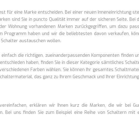
t für eine Marke entscheiden. Bei einer neuen Inneneinrichtung steh
ken sind Sie in puncto Qualität immer auf der sicheren Seite. Be
n der Wohnung vorhandenen Marken zurückgegriffen, um dazu pass
 im Programm haben und wir die beliebtesten davon verkaufen, kön
e Schalter austauschen wollen.
e einfach die richtigen, zueinanderpassenden Komponenten finden
 entschieden haben, finden Sie in dieser Kategorie sämtliches Schal
 verschiedenen Farben wählen. Sie können Ihr gesamtes Schaltmater
altermaterial, das ganz zu Ihrem Geschmack und Ihrer Einrichtung p
reinfachen, erklären wir Ihnen kurz die Marken, die wir bei Gu
. Bei uns finden Sie zum Beispiel eine Reihe von Schaltern mit ei