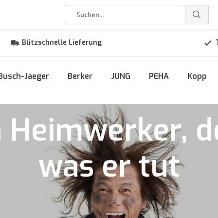
Blitzschnelle Lieferung
Busch-Jaeger
Berker
JUNG
PEHA
Kopp
 Heimwerker, d
was er tut