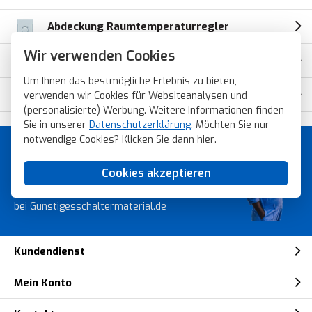
Abdeckung Raumtemperaturregler
Wir verwenden Cookies
Friends of Hue Wandsender
Um Ihnen das bestmögliche Erlebnis zu bieten,
Unterputz-Radio
verwenden wir Cookies für Websiteanalysen und
(personalisierte) Werbung. Weitere Informationen finden
Sie in unserer
Datenschutzerklärung
. Möchten Sie nur
notwendige Cookies? Klicken Sie dann
hier
.
Günstiges Schaltermaterial von
Topmarken!
Cookies akzeptieren
Bestellen Sie schnell, sicher und einfach
bei Gunstigesschaltermaterial.de
Kundendienst
Mein Konto