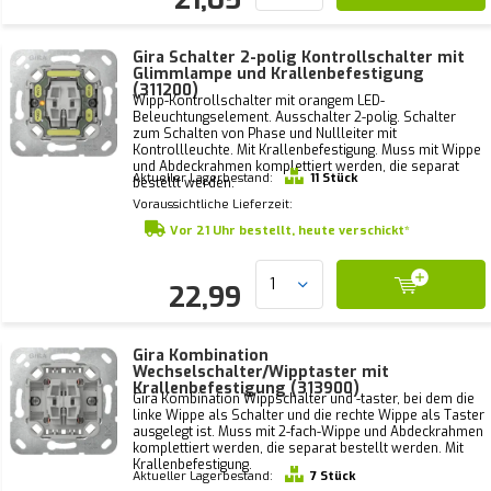
Gira Schalter 2-polig Kontrollschalter mit
Glimmlampe und Krallenbefestigung
(311200)
Wipp-Kontrollschalter mit orangem LED-
Beleuchtungselement. Ausschalter 2-polig. Schalter
zum Schalten von Phase und Nullleiter mit
Kontrollleuchte. Mit Krallenbefestigung. Muss mit Wippe
und Abdeckrahmen komplettiert werden, die separat
Aktueller Lagerbestand:
11 Stück
bestellt werden.
Voraussichtliche Lieferzeit:
Vor 21 Uhr bestellt, heute verschickt*
22,99
Gira Kombination
Wechselschalter/Wipptaster mit
Krallenbefestigung (313900)
Gira Kombination Wippschalter und -taster, bei dem die
linke Wippe als Schalter und die rechte Wippe als Taster
ausgelegt ist. Muss mit 2-fach-Wippe und Abdeckrahmen
komplettiert werden, die separat bestellt werden. Mit
Krallenbefestigung.
Aktueller Lagerbestand:
7 Stück