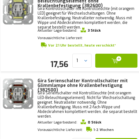
Beleuchtungselement ohne
Krallenbefestigung (382600)
Gira Kontrollschalter mit Kontrollleuchte (mit orangem
LED) geeignet für Wechselschaltungen. Ohne
Krallenbefestigung. Neutralleiter notwendig. Muss mit
Wippe und Abdeckrahmen komplettiert werden, die
separat bestellt werden.
Aktueller Lagerbestand:
3 Stück
Voraussichtliche Lieferzeit:
Vor 21 Uhr bestellt, heute verschickt*
17,56
Gira Serienschalter Kontrollschalter mit
Glimmlampe ohne Krallenbefestigung
(382500)
Gira Serienschalter mit Kontrollleuchte (mit orangem
LED-Beleuchtungselement). Nicht für Wechselschaltung
geeignet. Neutralleiter notwendig. Ohne
Krallenbefestigung. Muss mit 2-fach-Wippe und
Abdeckrahmen komplettiert werden, die separat bestellt
werden.
Aktueller Lagerbestand:
0 Stück
Voraussichtliche Lieferzeit:
1-2 Wochen