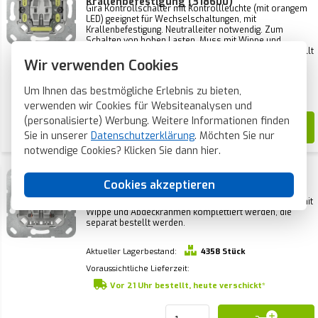
Krallenbefestigung (318600)
Gira Kontrollschalter mit Kontrollleuchte (mit orangem
LED) geeignet für Wechselschaltungen, mit
Krallenbefestigung. Neutralleiter notwendig. Zum
Schalten von hohen Lasten. Muss mit Wippe und
Abdeckrahmen komplettiert werden, die separat bestellt
Wir verwenden Cookies
werden.
Aktueller Lagerbestand:
0 Stück
Um Ihnen das bestmögliche Erlebnis zu bieten,
Voraussichtliche Lieferzeit:
1-2 Wochen
verwenden wir Cookies für Websiteanalysen und
(personalisierte) Werbung. Weitere Informationen finden
23,50
Sie in unserer
Datenschutzerklärung
. Möchten Sie nur
notwendige Cookies? Klicken Sie dann
hier
.
Gira Wechselschalter ohne
Cookies akzeptieren
Krallenbefestigung (381600)
Gira wechselschalter ohne Krallenbefestigung. Muss mit
Wippe und Abdeckrahmen komplettiert werden, die
separat bestellt werden.
Aktueller Lagerbestand:
4358 Stück
Voraussichtliche Lieferzeit:
Vor 21 Uhr bestellt, heute verschickt*